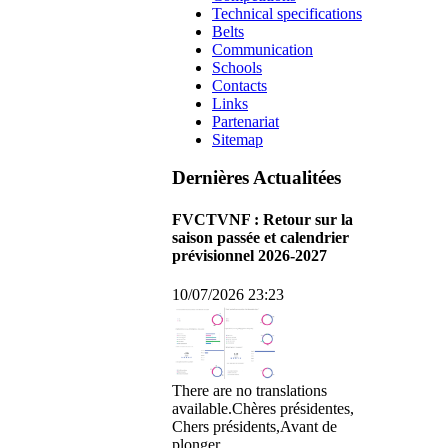
Technical specifications
Belts
Communication
Schools
Contacts
Links
Partenariat
Sitemap
Dernières Actualitées
FVCTVNF : Retour sur la
saison passée et calendrier
prévisionnel 2026-2027
10/07/2026 23:23
There are no translations
available.Chères présidentes,
Chers présidents,Avant de
plonger…