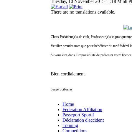
Tuesday, 10 November 2015 11:18
Minh P
There are no translations available.
Chers Président(e)s de club, Professeur(e)s et pratiquant(e
Veuillez prendre note que pour bénéficier du tarif fédéra
Si vous êtes dans l’impossibilité de présenter votre licence 
Bien cordialement.
Serge Sciberras
Home
Federation Affiliation
Passeport Sportif
Déclaration d'accident
Training
Competitions