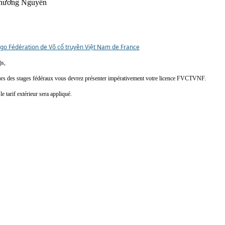
hương Nguyễn
)s,
l lors des stages fédéraux vous devrez présenter impérativement votre licence FVCTVNF.
le tarif extérieur sera appliqué.