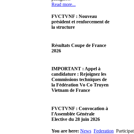
Read more...
FVCTVNF : Nouveau
président et renforcement de
la structure
29/06/2026 02:56
There are no translations
Résultats Coupe de France
available.Chères Présidentes,
2026
chers Présidents,Ce dimanche
28 juin…
08/06/2026 23:17
Read more...
There are no translations
IMPORTANT : Appel à
available.Cliquez sur ce lien
candidature : Rejoignez les
pour accéder aux résultats
Commissions techniques de
Read more...
la Fédération Vo Co Truyen
Vietnam de France
08/06/2026 22:17
There are no translations
FVCTVNF : Convocation à
available.Madame la
l'Assemblée Générale
Présidente, Monsieur le
Elective du 28 juin 2026
Président,Suite à notre…
Read more...
23/05/2026 23:00
You are here:
News
Federation
Particip