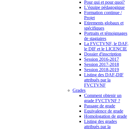
Pour qui et pour quoi?
L’équipe pédagogique
Formation continue /
Projet
Etirements globaux et
spécifiques
Portraits et témoignages
de stagiaires
La FVCTVNF, le DAF,
le DIF et le LICENCIE
Dossier d'inscription
Session 2016-2017
Session 2017-2018
Session 2018-2019
Listing des DAF-DIF
attribués par la
FVCTVNF
Grades
Comment obtenir un
grade FVCTVNF ?
Passage de grade
Equivalence de grade
Homologation de grade
Listing des grades
attribués par la