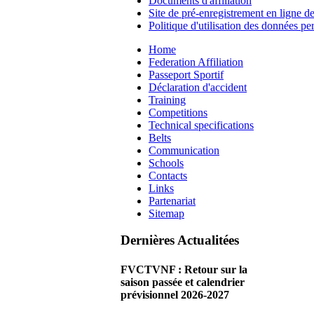
Documents d'affiliation
Site de pré-enregistrement en ligne de
Politique d'utilisation des données 
Home
Federation Affiliation
Passeport Sportif
Déclaration d'accident
Training
Competitions
Technical specifications
Belts
Communication
Schools
Contacts
Links
Partenariat
Sitemap
Dernières Actualitées
FVCTVNF : Retour sur la
saison passée et calendrier
prévisionnel 2026-2027