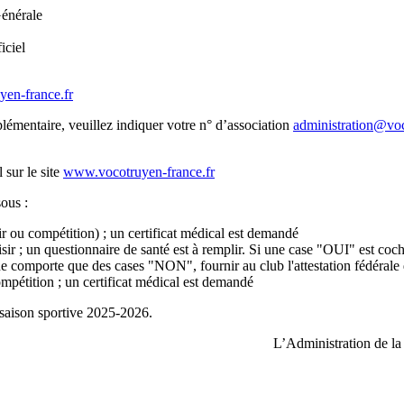
énérale
iciel
yen-france.fr
mentaire, veuillez indiquer votre n° d’association
administration@vo
 sur le site
www.vocotruyen-france.fr
sous :
ir ou compétition) ; un certificat médical est demandé
sir ; un questionnaire de santé est à remplir. Si une case "OUI" est coc
 ne comporte que des cases "NON", fournir au club l'attestation fédérale
mpétition ; un certificat médical est demandé
saison sportive 2025-2026.
L’Administration de