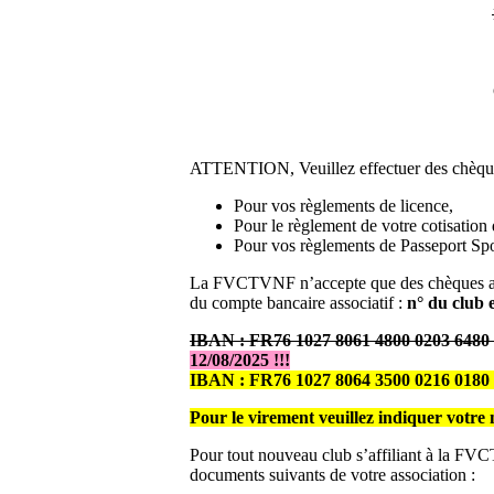
ATTENTION, Veuillez effectuer des chèques
Pour vos règlements de licence,
Pour le règlement de votre cotisation d
Pour vos règlements de Passeport Spo
La FVCTVNF n’accepte que des chèques au n
du compte bancaire associatif :
n° du club 
IBAN : FR76 1027 8061 4800 0203 648
12/08/2025 !!!
IBAN : FR76 1027 8064 3500 0216 018
Pour le virement veuillez indiquer vot
Pour tout nouveau club s’affiliant à la FV
documents suivants de votre association :