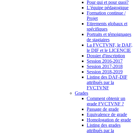
Pour qui et pour quoi?
L’équipe pédagogique
Formation continue /
Projet
Etirements globaux et
spécifiques
Portraits et témoignages
de stagiaires
La FVCTVNF, le DAF,
le DIF et le LICENCIE
Dossier d'inscription
Session 2016-2017
Session 2017-2018
Session 2018-2019
Listing des DAF-DIF
attribués par la
FVCTVNF
Grades
Comment obtenir un
grade FVCTVNF ?
Passage de grade
Equivalence de grade
Homologation de grade
Listing des grades
attribués par la