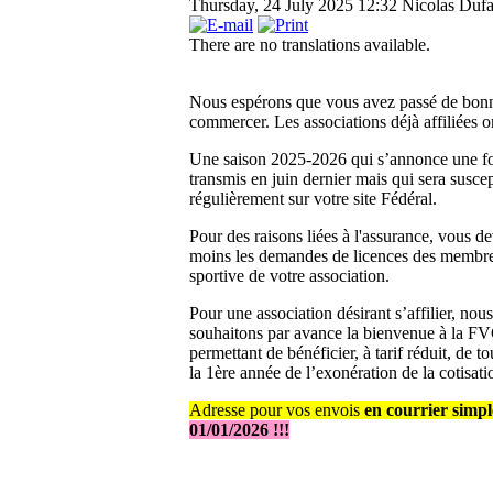
Thursday, 24 July 2025 12:32
Nicolas Dufa
There are no translations available.
Nous espérons que vous avez passé de bonnes
commercer. Les associations déjà affiliées ont
Une saison 2025-2026 qui s’annonce une fois
transmis en juin dernier mais qui sera susc
régulièrement sur votre site Fédéral.
Pour des raisons liées à l'assurance, vous d
moins les demandes de licences des membre
sportive de votre association.
Pour une association désirant s’affilier, nou
souhaitons par avance la bienvenue à la F
permettant de bénéficier, à tarif réduit, de
la 1ère année de l’exonération de la cotisatio
Adresse pour vos envois
en courrier simp
01/01/2026 !!!