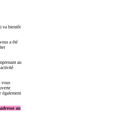
i va bientôt
vous a été
ter
omprenant au
ctivité
s vous
uverte
ie également
 adresse au