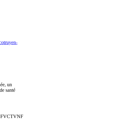
cotruyen-
hée, un
 de santé
 la FVCTVNF