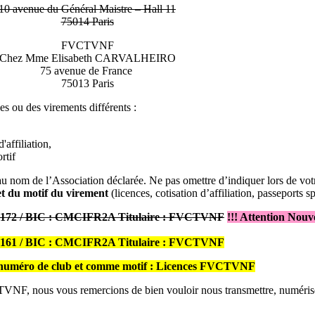
10 avenue du Général Maistre – Hall 11
75014 Paris
FVCTVNF
Chez Mme Elisabeth CARVALHEIRO
75 avenue de France
75013 Paris
 ou des virements différents :
'affiliation,
rtif
om de l’Association déclarée. Ne pas omettre d’indiquer lors de vot
et du motif du virement
(licences, cotisation d’affiliation, passeports sp
0 172 / BIC : CMCIFR2A Titulaire : FVCTVNF
!!! Attention Nou
0 161 / BIC : CMCIFR2A Titulaire : FVCTVNF
re numéro de club et comme motif : Licences FVCTVNF
CTVNF, nous vous remercions de bien vouloir nous transmettre, numérisé