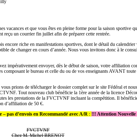
illy
 vacances et que vous êtes en pleine forme pour la saison sportive qu
 reçu un courrier fin juillet afin de préparer cette rentrée.
 encore riche en manifestations sportives, dont le détail du calendrier 
eptible de changer en cours d’année. Nous vous invitons donc à le consul
evez impérativement envoyer, dès le début de saison, votre affiliation c
s composant le bureau et celle du ou de vos enseignants AVANT toute a
s vous prions de télécharger le dossier complet sur le site Fédéral et nou
VCTVNF. Tout nouveau club bénéficie la 1ère année de la licence Déco
 toutes les prestations de la FVCTVNF incluant la compétition. Il bénéfic
n d’affiliation de 50 €.
le – pas d’envois en Recommandé avec A/R
:
!!! Attention Nouvelle
FVCTVNF
Chez M. Michel BRENOT