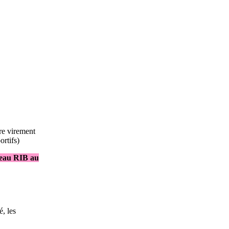
re virement
ortifs)
veau RIB au
, les