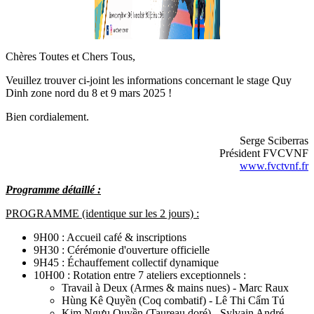
Chères Toutes et Chers Tous,
Veuillez trouver ci-joint les informations concernant le stage Quy
Dinh zone nord du 8 et 9 mars 2025 !
Bien cordialement.
Serge Sciberras
Président FVCVNF
www.fvctvnf.fr
Programme détaillé :
PROGRAMME (identique sur les 2 jours) :
9H00 : Accueil café & inscriptions
9H30 : Cérémonie d'ouverture officielle
9H45 : Échauffement collectif dynamique
10H00 : Rotation entre 7 ateliers exceptionnels :
Travail à Deux (Armes & mains nues) - Marc Raux
Hùng Kê Quyền (Coq combatif) - Lê Thi Cẩm Tú
Kim Ngưu Quyền (Taureau doré) - Sylvain André