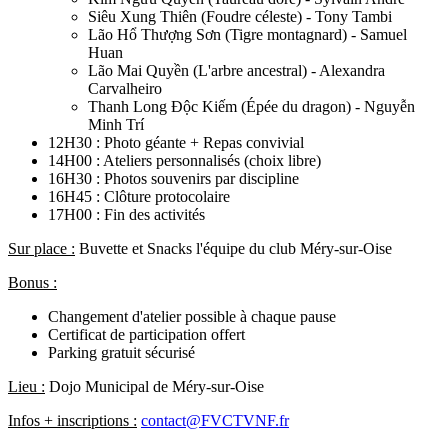
Siêu Xung Thiên (Foudre céleste) - Tony Tambi
Lão Hổ Thượng Sơn (Tigre montagnard) - Samuel
Huan
Lão Mai Quyền (L'arbre ancestral) - Alexandra
Carvalheiro
Thanh Long Độc Kiếm (Épée du dragon) - Nguyễn
Minh Trí
12H30 : Photo géante + Repas convivial
14H00 : Ateliers personnalisés (choix libre)
16H30 : Photos souvenirs par discipline
16H45 : Clôture protocolaire
17H00 : Fin des activités
Sur place :
Buvette et Snacks l'équipe du club Méry-sur-Oise
Bonus :
Changement d'atelier possible à chaque pause
Certificat de participation offert
Parking gratuit sécurisé
Lieu :
Dojo Municipal de Méry-sur-Oise
Infos + inscriptions :
contact@FVCTVNF.fr