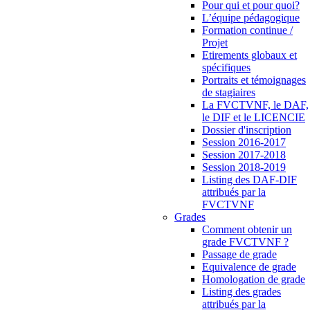
Pour qui et pour quoi?
L’équipe pédagogique
Formation continue /
Projet
Etirements globaux et
spécifiques
Portraits et témoignages
de stagiaires
La FVCTVNF, le DAF,
le DIF et le LICENCIE
Dossier d'inscription
Session 2016-2017
Session 2017-2018
Session 2018-2019
Listing des DAF-DIF
attribués par la
FVCTVNF
Grades
Comment obtenir un
grade FVCTVNF ?
Passage de grade
Equivalence de grade
Homologation de grade
Listing des grades
attribués par la