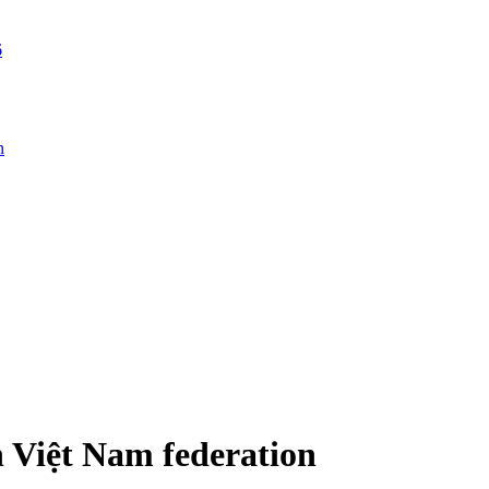
6
n
 Việt Nam federation