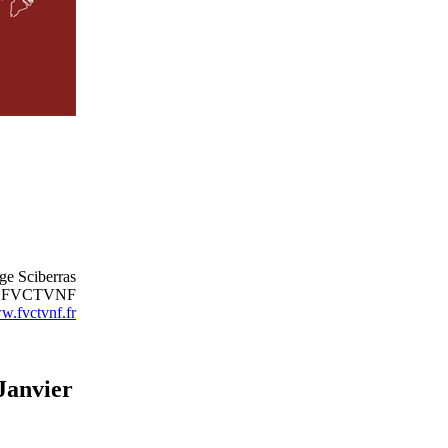
ge Sciberras
nt FVCTVNF
.fvctvnf.fr
anvier