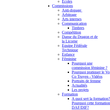
Ecoles
Commissions
Anti-dopage
Arbitrage
Communication
Timbres
Compétition
Danse du Dragon et de
la Licorne
Equipe Fédérale
Technique
Enfance
Féminine
Pourquoi une
commission féminine ?
Pourquoi pratiquer le Vo
Co Truyen - Vidéos
Portraits de femme
Actualités
Les projets
Formation
A quoi sert la formation?
Pourquoi cette formation
DAF/DIF?