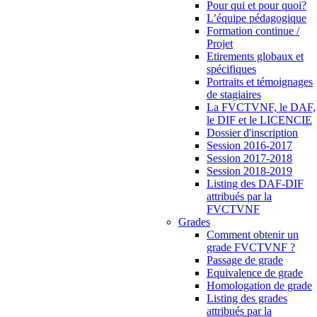
Pour qui et pour quoi?
L’équipe pédagogique
Formation continue /
Projet
Etirements globaux et
spécifiques
Portraits et témoignages
de stagiaires
La FVCTVNF, le DAF,
le DIF et le LICENCIE
Dossier d'inscription
Session 2016-2017
Session 2017-2018
Session 2018-2019
Listing des DAF-DIF
attribués par la
FVCTVNF
Grades
Comment obtenir un
grade FVCTVNF ?
Passage de grade
Equivalence de grade
Homologation de grade
Listing des grades
attribués par la