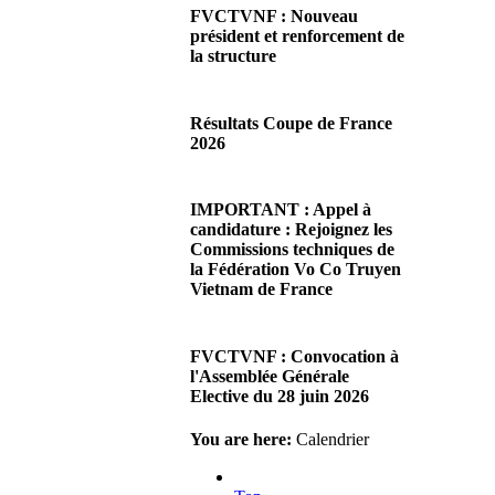
FVCTVNF : Nouveau
président et renforcement de
la structure
29/06/2026 02:56
Chères Présidentes, chers
Résultats Coupe de France
Présidents,Ce dimanche 28 juin
2026
2026 s'est déroulée notre
Assemblée…
08/06/2026 23:17
Lire la suite...
Cliquez sur ce lien pour
IMPORTANT : Appel à
accéder aux résultats
candidature : Rejoignez les
Lire la suite...
Commissions techniques de
la Fédération Vo Co Truyen
Vietnam de France
08/06/2026 22:17
Madame la Présidente,
FVCTVNF : Convocation à
Monsieur le Président,Suite à
l'Assemblée Générale
notre premier appel afin
Elective du 28 juin 2026
d'accueillir de…
Lire la suite...
23/05/2026 23:00
You are here:
Calendrier
Chères Présidentes, chers
Présidents,Veuillez trouver ci-