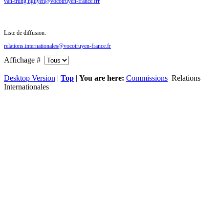
van-trung.nguyen@vocotruyen-france.frr
Liste de diffusion:
relations.internationales@vocotruyen-france.fr
Affichage #
Desktop Version
|
Top
|
You are here:
Commissions
Relations
Internationales