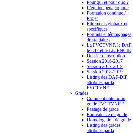
Pour qui et pour quoi?
L’équipe pédagogique
Formation continue /
Projet
Etirements globaux et
spécifiques
Portraits et témoignages
de stagiaires
La FVCTVNF, le DAF,
le DIF et le LICENCIE
Dossier d'inscription
Session 2016-2017
Session 2017-2018
Session 2018-2019
Listing des DAF-DIF
attribués par la
FVCTVNF
Grades
Comment obtenir un
grade FVCTVNF ?
Passage de grade
Equivalence de grade
Homologation de grade
Listing des grades
attribués par la