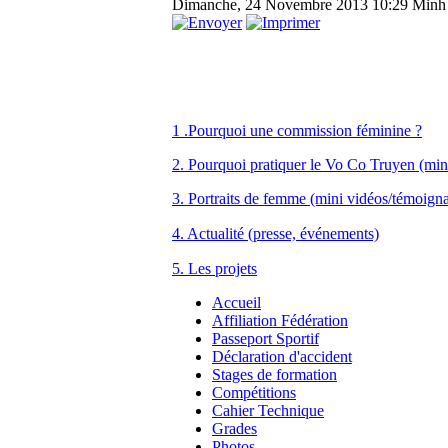
Dimanche, 24 Novembre 2013 10:29
Minh
1 .Pourquoi une commission féminine ?
2. Pourquoi pratiquer le Vo Co Truyen (min
3. Portraits de femme (mini vidéos/témoign
4. Actualité (presse, événements)
5. Les projets
Accueil
Affiliation Fédération
Passeport Sportif
Déclaration d'accident
Stages de formation
Compétitions
Cahier Technique
Grades
Photos