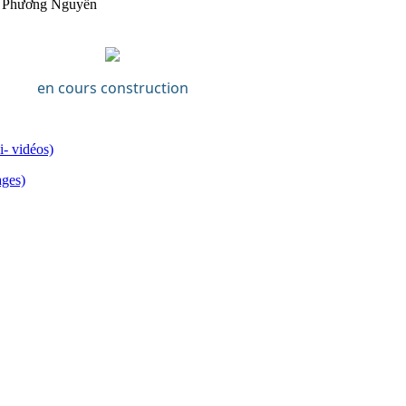
 Phương Nguyễn
en cours construction
i- vidéos)
ages)