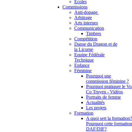
Ecoles
Commissions
Anti-dopage
Arbitrage
Communication
Timbres
Compétition
Danse du Dragon et de
la Licorne
Equipe Fédérale
Technique
Enfance
Féminine
Pourquoi une
commission féminine ?
Pourquoi pratiquer le Vo
Co Truyen - Vidéos
Portraits de femme
Actualités
Les projets
Formation
A quoi sert la formation?
Pourquoi cette formation
DAF/DIF?