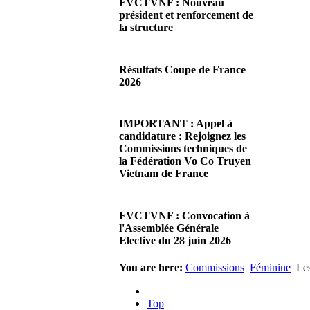
FVCTVNF : Nouveau
président et renforcement de
la structure
29/06/2026 02:56
Chères Présidentes, chers
Résultats Coupe de France
Présidents,Ce dimanche 28 juin
2026
2026 s'est déroulée notre
Assemblée…
08/06/2026 23:17
Lire la suite...
Cliquez sur ce lien pour
IMPORTANT : Appel à
accéder aux résultats
candidature : Rejoignez les
Lire la suite...
Commissions techniques de
la Fédération Vo Co Truyen
Vietnam de France
08/06/2026 22:17
Madame la Présidente,
FVCTVNF : Convocation à
Monsieur le Président,Suite à
l'Assemblée Générale
notre premier appel afin
Elective du 28 juin 2026
d'accueillir de…
Lire la suite...
23/05/2026 23:00
You are here:
Commissions
Féminine
Les
Chères Présidentes, chers
Présidents,Veuillez trouver ci-
Top
joint la convocation à notre…