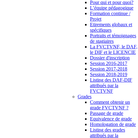
Pour qui et pour quoi?
L’équipe pédagogique
Formation continue /
Projet
Etirements globaux et
spécifiques
Portraits et témoignages
de stagiaires
La FVCTVNF, le DAF,
le DIF et le LICENCIE
Dossier d'inscription
Session 2016-2017
Session 2017-2018
Session 2018-2019
Listing des DAF-DIF
attribués par la
FVCTVNF
Grades
Comment obtenir un
grade FVCTVNF ?
Passage de grade
Equivalence de grade
Homologation de grade
Listing des grades
attribués par la