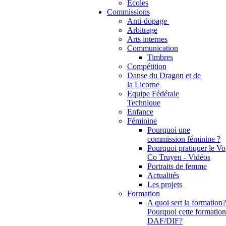
Ecoles
Commissions
Anti-dopage
Arbitrage
Communication
Timbres
Compétition
Danse du Dragon et de
la Licorne
Equipe Fédérale
Technique
Enfance
Féminine
Pourquoi une
commission féminine ?
Pourquoi pratiquer le Vo
Co Truyen - Vidéos
Portraits de femme
Actualités
Les projets
Formation
A quoi sert la formation?
Pourquoi cette formation
DAF/DIF?