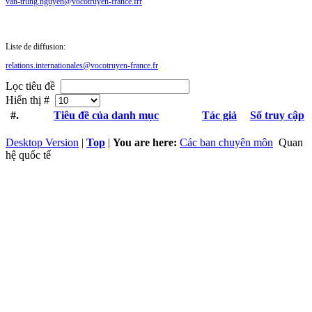
van-trung.nguyen@vocotruyen-france.frr
Liste de diffusion:
relations.internationales@vocotruyen-france.fr
Lọc tiêu đề
Hiển thị #
#.
Tiêu đề của danh mục
Tác giả
Số truy cập
Desktop Version
|
Top
|
You are here:
Các ban chuyên môn
Quan
hệ quốc tế