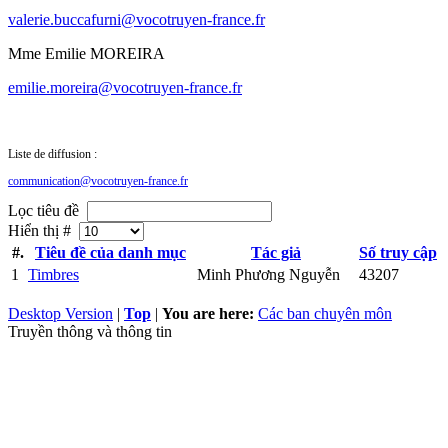
valerie.buccafurni@vocotruyen-france.fr
Mme Emilie MOREIRA
emilie.moreira@vocotruyen-france.fr
Liste de diffusion :
communication@vocotruyen-france.fr
Lọc tiêu đề
Hiển thị #
#.
Tiêu đề của danh mục
Tác giả
Số truy cập
1
Timbres
Minh Phương Nguyễn
43207
Desktop Version
|
Top
|
You are here:
Các ban chuyên môn
Truyền thông và thông tin