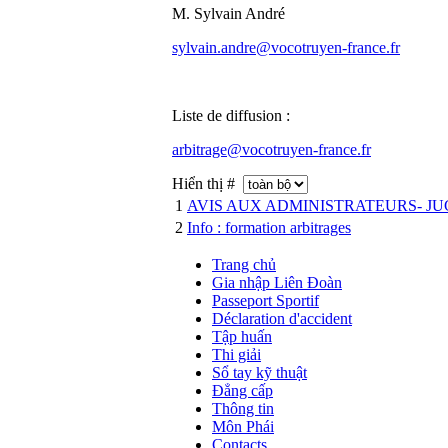
M. Sylvain André
sylvain.andre@vocotruyen-france.fr
Liste de diffusion :
arbitrage@vocotruyen-france.fr
Hiển thị #
1
AVIS AUX ADMINISTRATEURS- JU
2
Info : formation arbitrages
Trang chủ
Gia nhập Liên Đoàn
Passeport Sportif
Déclaration d'accident
Tập huấn
Thi giải
Sổ tay kỹ thuật
Đẳng cấp
Thông tin
Môn Phái
Contacts