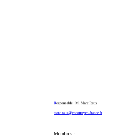
R
esponsable : M. Marc Raux
marc.raux@vocotruyen-france.fr
Membres :