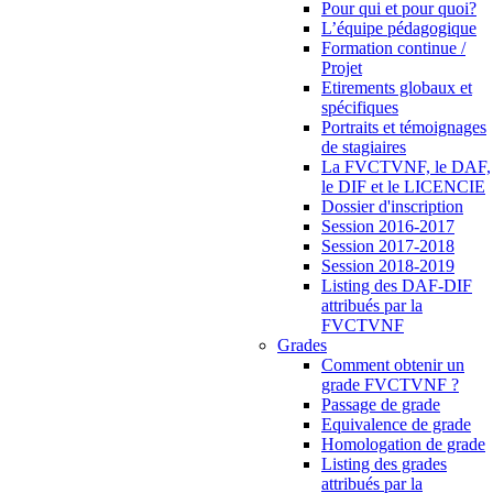
Pour qui et pour quoi?
L’équipe pédagogique
Formation continue /
Projet
Etirements globaux et
spécifiques
Portraits et témoignages
de stagiaires
La FVCTVNF, le DAF,
le DIF et le LICENCIE
Dossier d'inscription
Session 2016-2017
Session 2017-2018
Session 2018-2019
Listing des DAF-DIF
attribués par la
FVCTVNF
Grades
Comment obtenir un
grade FVCTVNF ?
Passage de grade
Equivalence de grade
Homologation de grade
Listing des grades
attribués par la