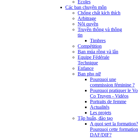
Ecoles
Các ban chuyên môn
Chống chất kích thích
Arbitrage
Nội quyền
Truyền thông và thông
tin
Timbres
Compétition
Ban múa rồng và lân
Equipe Fédérale
Technique
Enfance
Ban phụ nữ
Pourquoi une
commission féminine ?
Pourquoi pratiquer le Vo
Co Truyen - Vidéos
Portraits de femme
Actualités
Les projets
Tập huấn, đào tạo
A quoi sert la formation?
Pourquoi cette formation
DAF/DIF?