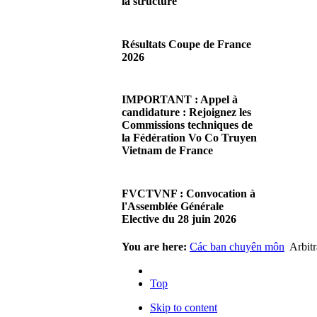
la structure
29/06/2026 02:56
There are no translations
Résultats Coupe de France
available.Chères Présidentes,
2026
chers Présidents,Ce dimanche
28 juin…
08/06/2026 23:17
Đọc thêm...
There are no translations
IMPORTANT : Appel à
available.Cliquez sur ce lien
candidature : Rejoignez les
pour accéder aux résultats
Commissions techniques de
Đọc thêm...
la Fédération Vo Co Truyen
Vietnam de France
08/06/2026 22:17
There are no translations
FVCTVNF : Convocation à
available.Madame la
l'Assemblée Générale
Présidente, Monsieur le
Elective du 28 juin 2026
Président,Suite à notre…
Đọc thêm...
23/05/2026 23:00
You are here:
Các ban chuyên môn
Arbit
There are no translations
available.Chères Présidentes,
Top
chers Présidents,Veuillez
trouver…
Skip to content
Đọc thêm...