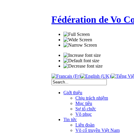
Fédération de Vo C
Giới thiệu
Chịu trách nhiệm
Mục tiêu
Sự tổ chức
Võ phục
Tin tức
Liên đoàn
Võ cổ truyền Việt Nam