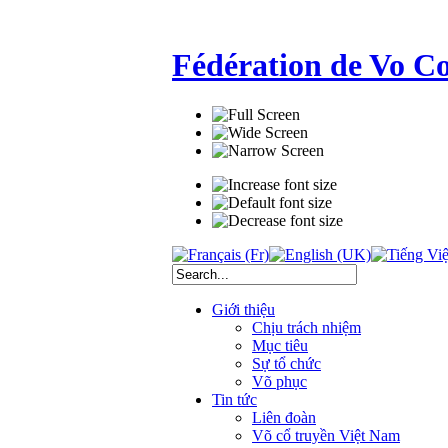
Fédération de Vo C
Giới thiệu
Chịu trách nhiệm
Mục tiêu
Sự tổ chức
Võ phục
Tin tức
Liên đoàn
Võ cổ truyền Việt Nam