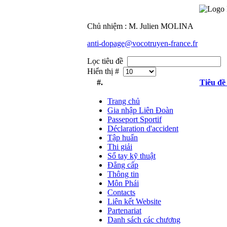
Chủ nhiệm : M. Julien MOLINA
anti-dopage@vocotruyen-france.fr
Lọc tiêu đề
Hiển thị #
#.
Tiêu đề
Trang chủ
Gia nhập Liên Đoàn
Passeport Sportif
Déclaration d'accident
Tập huấn
Thi giải
Sổ tay kỹ thuật
Đẳng cấp
Thông tin
Môn Phái
Contacts
Liên kết Website
Partenariat
Danh sách các chương