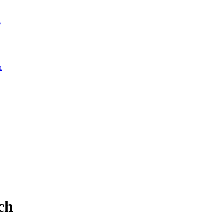
6
n
ch