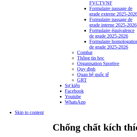
FVCTVNF
Formulaire passage de
grade externe 2025-202
Formulaire passage de
grade interne 2025-2026
Formulaire équivalence
de grade 2025-2026
Formulaire homologatio
de grade 2025-2026
Combat
Thông tin học
Organisation Sportive
Quy định
Quan hệ quốc tế
GRT
Sự kiện
Facebook
Youtube
WhatsApp
Skip to content
Chống chất kích thí