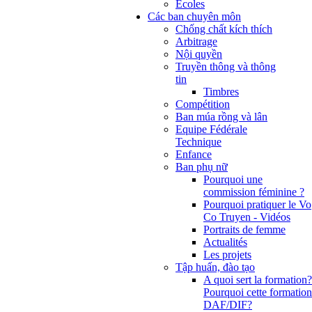
Ecoles
Các ban chuyên môn
Chống chất kích thích
Arbitrage
Nội quyền
Truyền thông và thông
tin
Timbres
Compétition
Ban múa rồng và lân
Equipe Fédérale
Technique
Enfance
Ban phụ nữ
Pourquoi une
commission féminine ?
Pourquoi pratiquer le Vo
Co Truyen - Vidéos
Portraits de femme
Actualités
Les projets
Tập huấn, đào tạo
A quoi sert la formation?
Pourquoi cette formation
DAF/DIF?