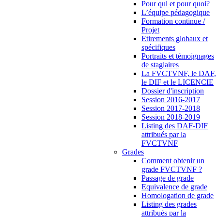
Pour qui et pour quoi?
L’équipe pédagogique
Formation continue /
Projet
Etirements globaux et
spécifiques
Portraits et témoignages
de stagiaires
La FVCTVNF, le DAF,
le DIF et le LICENCIE
Dossier d'inscription
Session 2016-2017
Session 2017-2018
Session 2018-2019
Listing des DAF-DIF
attribués par la
FVCTVNF
Grades
Comment obtenir un
grade FVCTVNF ?
Passage de grade
Equivalence de grade
Homologation de grade
Listing des grades
attribués par la