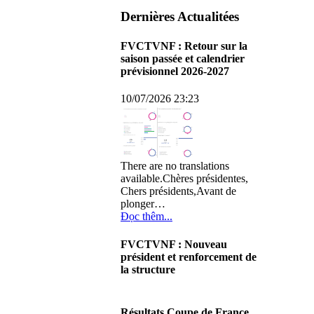
Dernières Actualitées
FVCTVNF : Retour sur la
saison passée et calendrier
prévisionnel 2026-2027
10/07/2026 23:23
There are no translations
available.Chères présidentes,
Chers présidents,Avant de
plonger…
Đọc thêm...
FVCTVNF : Nouveau
président et renforcement de
la structure
29/06/2026 02:56
There are no translations
Résultats Coupe de France