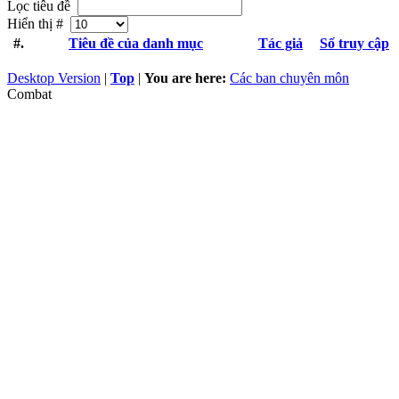
Lọc tiêu đề
Hiển thị #
#.
Tiêu đề của danh mục
Tác giả
Số truy cập
Desktop Version
|
Top
|
You are here:
Các ban chuyên môn
Combat