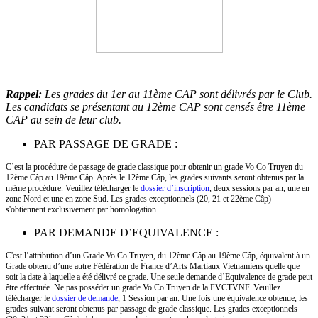
Rappel:
Les grades du 1er au 11ème CAP sont délivrés par le Club.
Les candidats se présentant au 12ème CAP sont censés être 11ème
CAP au sein de leur club.
PAR PASSAGE DE GRADE :
C’est la procédure de passage de grade classique pour obtenir un grade Vo Co Truyen du
12ème Câp au 19ème Câp. Après le 12ème Câp, les grades suivants seront obtenus par la
même procédure. Veuillez télécharger le
dossier d’inscription
, deux sessions par an, une en
zone Nord et une en zone Sud.
Les grades exceptionnels (20, 21 et 22ème Câp)
s'obtiennent exclusivement par homologation.
PAR DEMANDE D’EQUIVALENCE :
C'est l’attribution d’un Grade Vo Co Truyen, du 12ème Câp au 19ème Câp, équivalent à un
Grade obtenu d’une autre Fédération de France d’Arts Martiaux Vietnamiens quelle que
soit la date à laquelle a été délivré ce grade. Une seule demande d’Equivalence de grade peut
être effectuée. Ne pas posséder un grade Vo Co Truyen de la FVCTVNF. Veuillez
télécharger le
dossier de demande
, 1 Session par an. Une fois une équivalence obtenue, les
grades suivant seront obtenus par passage de grade classique.
Les grades exceptionnels