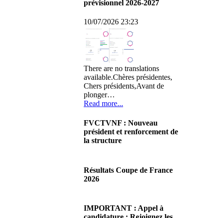
prévisionnel 2026-2027
10/07/2026 23:23
There are no translations
available.Chères présidentes,
Chers présidents,Avant de
plonger…
Read more...
FVCTVNF : Nouveau
président et renforcement de
la structure
29/06/2026 02:56
There are no translations
Résultats Coupe de France
available.Chères Présidentes,
2026
chers Présidents,Ce dimanche
28 juin…
08/06/2026 23:17
Read more...
There are no translations
IMPORTANT : Appel à
available.Cliquez sur ce lien
candidature : Rejoignez les