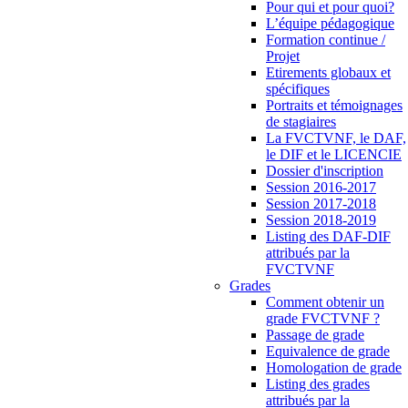
Pour qui et pour quoi?
L’équipe pédagogique
Formation continue /
Projet
Etirements globaux et
spécifiques
Portraits et témoignages
de stagiaires
La FVCTVNF, le DAF,
le DIF et le LICENCIE
Dossier d'inscription
Session 2016-2017
Session 2017-2018
Session 2018-2019
Listing des DAF-DIF
attribués par la
FVCTVNF
Grades
Comment obtenir un
grade FVCTVNF ?
Passage de grade
Equivalence de grade
Homologation de grade
Listing des grades
attribués par la