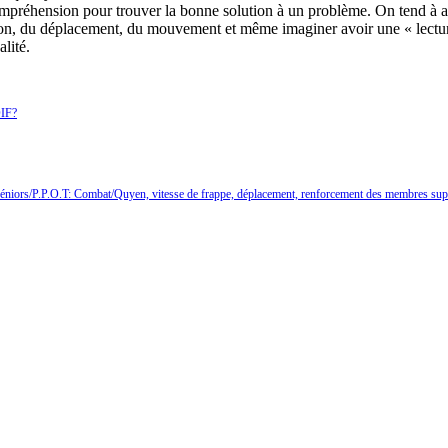
compréhension pour trouver la bonne solution à un problème. On tend à 
ition, du déplacement, du mouvement et même imaginer avoir une « lectu
lité.
DIF?
Séniors/P.P.O.T: Combat/Quyen, vitesse de frappe, déplacement, renforcement des membres supé