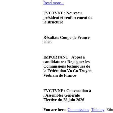
Read more...
FVCTVNF : Nouveau
président et renforcement de
la structure
29/06/2026 02:56
There are no translations
Résultats Coupe de France
available.Chères Présidentes,
2026
chers Présidents,Ce dimanche
28 juin…
08/06/2026 23:17
Read more...
There are no translations
IMPORTANT : Appel à
available.Cliquez sur ce lien
candidature : Rejoignez les
pour accéder aux résultats
Commissions techniques de
Read more...
la Fédération Vo Co Truyen
Vietnam de France
08/06/2026 22:17
There are no translations
FVCTVNF : Convocation à
available.Madame la
l'Assemblée Générale
Présidente, Monsieur le
Elective du 28 juin 2026
Président,Suite à notre…
Read more...
23/05/2026 23:00
You are here:
Commissions
Training
Etir