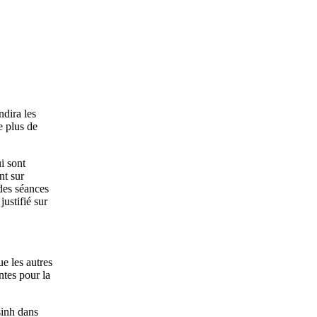
ndira les
e plus de
i sont
nt sur
 des séances
ustifié sur
ue les autres
ntes pour la
 sinh dans