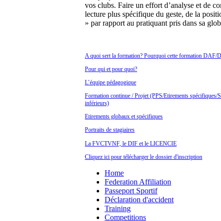
vos clubs. Faire un effort d’analyse et de 
lecture plus spécifique du geste, de la pos
» par rapport au pratiquant pris dans sa globa
A quoi sert la formation? Pourquoi cette formation DAF/
Pour qui et pour quoi?
L’équipe pédagogique
Formation continue / Projet (PPS/Etirements spécifiques/
inférieurs)
E
tirements globaux et spécifiques
Portraits de stagiaires
La FVCTVNF, le DIF et le LICENCIE
Cliquez ici pour télécharger le dossier d'inscription
Home
Federation Affiliation
Passeport Sportif
Déclaration d'accident
Training
Competitions