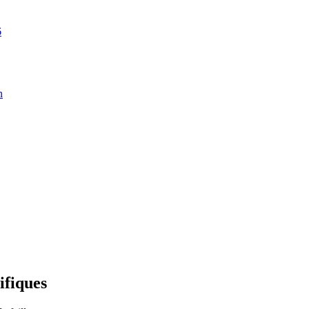
6
n
ifiques