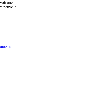
avoir une
re nouvelle
rieurs et