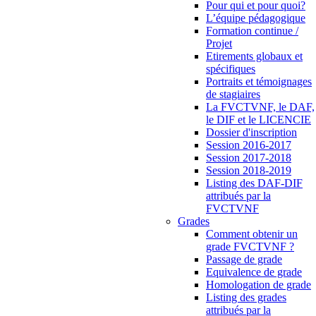
Pour qui et pour quoi?
L’équipe pédagogique
Formation continue /
Projet
Etirements globaux et
spécifiques
Portraits et témoignages
de stagiaires
La FVCTVNF, le DAF,
le DIF et le LICENCIE
Dossier d'inscription
Session 2016-2017
Session 2017-2018
Session 2018-2019
Listing des DAF-DIF
attribués par la
FVCTVNF
Grades
Comment obtenir un
grade FVCTVNF ?
Passage de grade
Equivalence de grade
Homologation de grade
Listing des grades
attribués par la