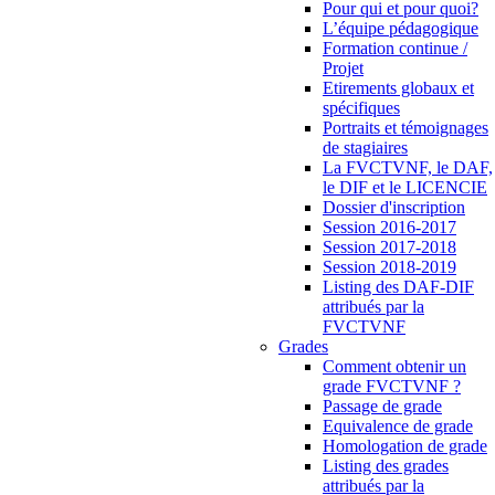
Pour qui et pour quoi?
L’équipe pédagogique
Formation continue /
Projet
Etirements globaux et
spécifiques
Portraits et témoignages
de stagiaires
La FVCTVNF, le DAF,
le DIF et le LICENCIE
Dossier d'inscription
Session 2016-2017
Session 2017-2018
Session 2018-2019
Listing des DAF-DIF
attribués par la
FVCTVNF
Grades
Comment obtenir un
grade FVCTVNF ?
Passage de grade
Equivalence de grade
Homologation de grade
Listing des grades
attribués par la