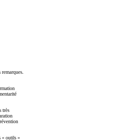
os remarques.
ormation
mentarité
 très
aration
prévention
 « outils »