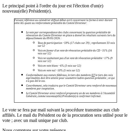
Le principal point à l'ordre du jour est l'élection d'un(e)
nouveau(elle) Président(e).
Faisant référence au calendrier diffusé début avril concernant la forme à tenir durant
cette AG quant au renforcement préalable du Comité Directeur:
Le vote par correspondance des clubs concernant la question préalable de
révocation du Comite Directeur en place a donné les résultats suivants lors du
dépouillement du 09/05/2026 :
Taux de participation ~59% (17 clubs sur 29) ; représentant 33 voix
sur 52
Voix en faveur d'un vote de révocation préalable du CD ~31% (16
voix sur 52)
Voix ne souhaitant pas d'un vote de révocation préalable ~17% (9
voix sur 52)
Voix en vote blanc ~6% (3 voix sur 52)
Voix en vote nul ~10% (5 voix sur 52)
Conformément aux statuts fédéraux, le tiers des membres
ET
le tiers des voix
exprimables doit être atteint pour soumettre ladite question préalable ; ce qui
n'a pas été le cas.
Concrètement, cela traduira que le Comité Directeur sera renforcé de nouveaux
membres par cooptation.
Le Comité Directeur ainsi renforcé proposera un de ses membres à l'Assemblé
Générale, comme nouveau(elle) Président(e) à confirmer/infirmer.
Le vote se fera par mail suivant la procédure transmise aux club
affiliés. Le mail du Président ou de la procuration sera utilisé pour le
vote ; avec un mail unique par club.
Nous comptons sur votre présence.