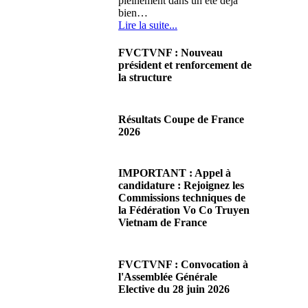
pleinement dans un été déjà
bien…
Lire la suite...
FVCTVNF : Nouveau
président et renforcement de
la structure
29/06/2026 02:56
Chères Présidentes, chers
Résultats Coupe de France
Présidents,Ce dimanche 28 juin
2026
2026 s'est déroulée notre
Assemblée…
08/06/2026 23:17
Lire la suite...
Cliquez sur ce lien pour
IMPORTANT : Appel à
accéder aux résultats
candidature : Rejoignez les
Lire la suite...
Commissions techniques de
la Fédération Vo Co Truyen
Vietnam de France
08/06/2026 22:17
Madame la Présidente,
FVCTVNF : Convocation à
Monsieur le Président,Suite à
l'Assemblée Générale
notre premier appel afin
Elective du 28 juin 2026
d'accueillir de…