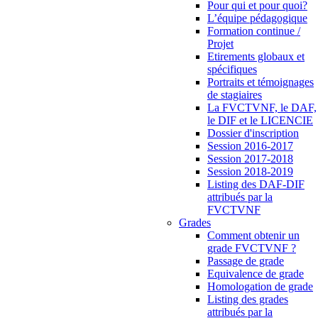
Pour qui et pour quoi?
L’équipe pédagogique
Formation continue /
Projet
Etirements globaux et
spécifiques
Portraits et témoignages
de stagiaires
La FVCTVNF, le DAF,
le DIF et le LICENCIE
Dossier d'inscription
Session 2016-2017
Session 2017-2018
Session 2018-2019
Listing des DAF-DIF
attribués par la
FVCTVNF
Grades
Comment obtenir un
grade FVCTVNF ?
Passage de grade
Equivalence de grade
Homologation de grade
Listing des grades
attribués par la