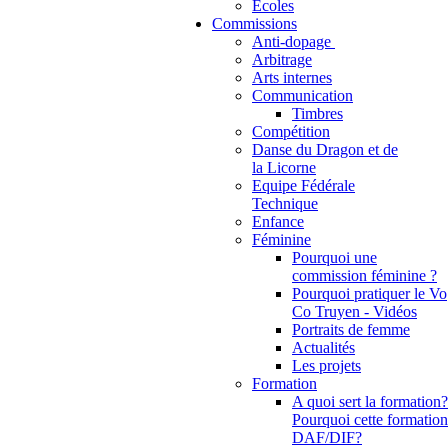
Ecoles
Commissions
Anti-dopage
Arbitrage
Communication
Timbres
Compétition
Danse du Dragon et de
la Licorne
Equipe Fédérale
Technique
Enfance
Féminine
Pourquoi une
commission féminine ?
Pourquoi pratiquer le Vo
Co Truyen - Vidéos
Portraits de femme
Actualités
Les projets
Formation
A quoi sert la formation?
Pourquoi cette formation
DAF/DIF?