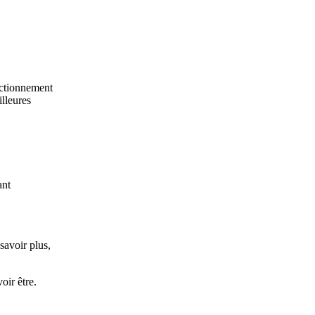
nctionnement
illeures
ant
savoir plus,
oir être.