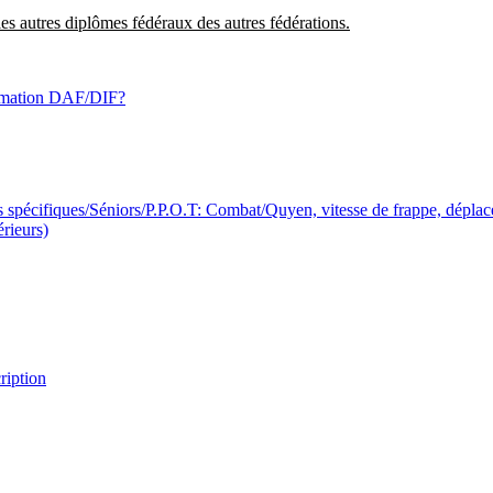
s autres diplômes fédéraux des autres fédérations.
formation DAF/DIF?
s spécifiques/Séniors/P.P.O.T: Combat/Quyen, vitesse de frappe, dépla
rieurs)
ription