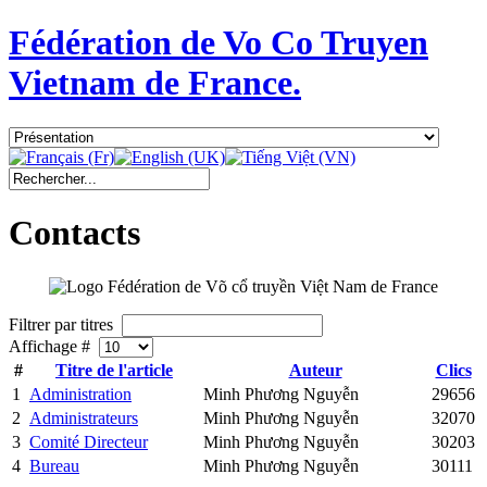
Fédération de Vo Co Truyen
Vietnam de France.
Contacts
Filtrer par titres
Affichage #
#
Titre de l'article
Auteur
Clics
1
Administration
Minh Phương Nguyễn
29656
2
Administrateurs
Minh Phương Nguyễn
32070
3
Comité Directeur
Minh Phương Nguyễn
30203
4
Bureau
Minh Phương Nguyễn
30111