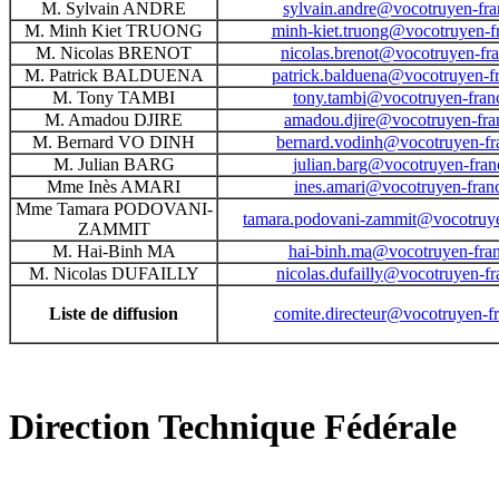
M. Sylvain ANDRE
sylvain.andre@vocotruyen-fra
M. Minh Kiet TRUONG
minh-kiet.truong@vocotruyen-fr
M. Nicolas BRENOT
nicolas.brenot@vocotruyen-fra
M. Patrick BALDUENA
patrick.balduena@vocotruyen-fr
M. Tony TAMBI
tony.tambi@vocotruyen-franc
M. Amadou DJIRE
amadou.djire@vocotruyen-fran
M. Bernard VO DINH
bernard.vodinh@vocotruyen-fra
M. Julian BARG
julian.barg@vocotruyen-franc
Mme Inès AMARI
ines.amari@vocotruyen-franc
Mme Tamara PODOVANI-
tamara.podovani-zammit@vocotruye
ZAMMIT
M. Hai-Binh MA
hai-binh.ma@vocotruyen-fran
M. Nicolas DUFAILLY
nicolas.dufailly@vocotruyen-fr
Liste de diffusion
comite.directeur@vocotruyen-fr
Direction Technique Fédérale