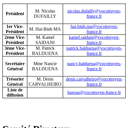
M. Nicolas
nicolas.dufailly@vocotruyen-
Président
DUFAILLY
france.fr
1er Vice-
hai-binh.ma@vocotruyen-
M. Hai-Binh MA
Président
france.fr
2ème Vice-
M. Kamel
kamel.saidani@vocotruyen-
Président
SAIDANI
france.fr
3ème Vice-
M. Patrick
patrick.balduena@vocotruyen-
Président
BALDUENA
france.fr
Secrétaire
Mme Nancie
nancy.balduena@vocotruyen-
Général
BALDUENA
france.fr
Trésorier
M. Denis
denis.carvalheiro@vocotruyen-
Général
CARVALHEIRO
france.fr
Liste de
bureau@vocotruyen-france.fr
diffusion