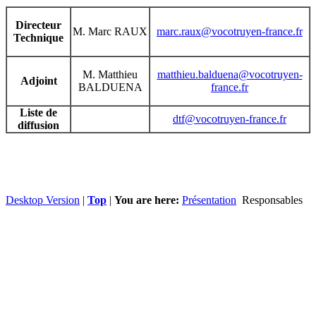
Directeur
M. Marc RAUX
marc.raux@vocotruyen-france.fr
Technique
M. Matthieu
matthieu.balduena@vocotruyen-
Adjoint
BALDUENA
france.fr
Liste de
dtf@vocotruyen-france.fr
diffusion
Desktop Version
|
Top
|
You are here:
Présentation
Responsables