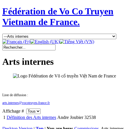
Fédération de Vo Co Truyen
Vietnam de France.
Liste de diffusion :
arts.internes@vocotruyen-france.fr
Affichage #
1
Définition des Arts internes
Andre Joubier
32538
Desktop Version
|
Top
|
You are here:
Commissions