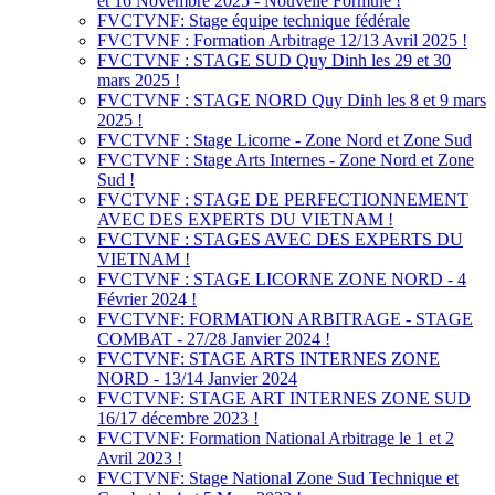
et 16 Novembre 2025 - Nouvelle Formule !
FVCTVNF: Stage équipe technique fédérale
FVCTVNF : Formation Arbitrage 12/13 Avril 2025 !
FVCTVNF : STAGE SUD Quy Dinh les 29 et 30
mars 2025 !
FVCTVNF : STAGE NORD Quy Dinh les 8 et 9 mars
2025 !
FVCTVNF : Stage Licorne - Zone Nord et Zone Sud
FVCTVNF : Stage Arts Internes - Zone Nord et Zone
Sud !
FVCTVNF : STAGE DE PERFECTIONNEMENT
AVEC DES EXPERTS DU VIETNAM !
FVCTVNF : STAGES AVEC DES EXPERTS DU
VIETNAM !
FVCTVNF : STAGE LICORNE ZONE NORD - 4
Février 2024 !
FVCTVNF: FORMATION ARBITRAGE - STAGE
COMBAT - 27/28 Janvier 2024 !
FVCTVNF: STAGE ARTS INTERNES ZONE
NORD - 13/14 Janvier 2024
FVCTVNF: STAGE ART INTERNES ZONE SUD
16/17 décembre 2023 !
FVCTVNF: Formation National Arbitrage le 1 et 2
Avril 2023 !
FVCTVNF: Stage National Zone Sud Technique et