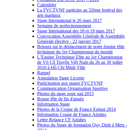
Calendrier
La FVCTVNF participe au 32ème festival des
arts martiaux
Stage International le 26 mars 2017
Semaine de perfectionnement
Stage International des 18 et 19 mars 2017
Convocation Assemblée Générale & Assemblée
Générale élective - 22 janvier 2017
Retours sur le déplacement de notre équipe élite
technique du 1er Championnat du monde
L’Equipe Technique Elite au 1er Championnat
de Võ Cổ Truyền Việt Nam du 26 au 30 juillet
2016 à Hồ Chí Minh Ville
Rappel
Annulation Stage Licorne
Participation aux stages FVCTVNF
Communication Organisation Sportive
Photos du stage zone sud 2015
Bonne fête de fin d'année
Information Stage
Photos de la Coupe de France Enfant 2014
Information Coupe de France Adultes
Lettre Relance CF Adultes
Photos du Stage de formation Quy Dinh à Metz -