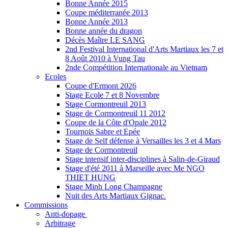
Bonne Année 2015
Coupe méditerranée 2013
Bonne Année 2013
Bonne année du dragon
Décès Maître LE SANG
2nd Festival International d'Arts Martiaux les 7 et
8 Août 2010 à Vung Tau
2nde Compétition Internationale au Vietnam
Ecoles
Coupe d'Ermont 2026
Stage Ecole 7 et 8 Novembre
Stage Cormontreuil 2013
Stage de Cormontreuil 11 2012
Coupe de la Côte d'Opale 2012
Tournois Sabre et Epée
Stage de Self défense à Versailles les 3 et 4 Mars
Stage de Cormontreuil
Stage intensif inter-disciplines à Salin-de-Giraud
Stage d'été 2011 à Marseille avec Me NGO
THIET HUNG
Stage Minh Long Champagne
Nuit des Arts Martiaux Gignac.
Commissions
Anti-dopage
Arbitrage