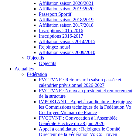
Affiliation saison 2020/2021
Affiliation saison 2019/2020
Passeport Sportif
Affiliation saison 2018/2019
Affiliation saison 2017/2018
Inscriptions 2015-2016
Inscriptions 2016-2017
Affiliation saisons 2014/2015
Rejoingez nous!
Affiliation saisons 2009/2010
Objectifs
Objectifs
Actualités
Fédération
FVCTVNF : Retour sur la saison passée et
calendrier prévisionnel 2026-2027
FVCTVNF : Nouveau président et renforcement
de la structure
IMPORTANT : Appel à candidature : Rejoignez
les Commissions techniques de la Fédération Vo
Co Truyen Vietnam de France
FVCTVNF : Convocation à l'Assemblée
Générale Elective du 28 juin 2026
Appel à candidature : Rejoignez le Comité
Directeur de la Fédération Vo Co Truyen