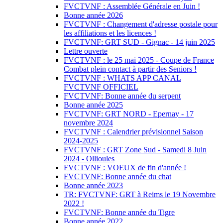
FVCTVNF : Assemblée Générale en Juin !
Bonne année 2026
FVCTVNF : Changement d'adresse postale pour
les affiliations et les licences !
FVCTVNF: GRT SUD - Gignac - 14 juin 2025
Lettre ouverte
FVCTVNF : le 25 mai 2025 - Coupe de France
Combat plein contact à partir des Seniors !
FVCTVNF : WHATS APP CANAL
FVCTVNF OFFICIEL
FVCTVNF: Bonne année du serpent
Bonne année 2025
FVCTVNF: GRT NORD - Epernay - 17
novembre 2024
FVCTVNF : Calendrier prévisionnel Saison
2024-2025
FVCTVNF : GRT Zone Sud - Samedi 8 Juin
2024 - Ollioules
FVCTVNF : VOEUX de fin d'année !
FVCTVNF: Bonne année du chat
Bonne année 2023
TR: FVCTVNF: GRT à Reims le 19 Novembre
2022 !
FVCTVNF: Bonne année du Tigre
Bonne année 2022