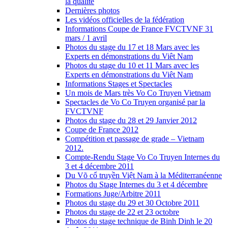
la qualité
Dernières photos
Les vidéos officielles de la fédération
Informations Coupe de France FVCTVNF 31
mars / 1 avril
Photos du stage du 17 et 18 Mars avec les
Experts en démonstrations du Viêt Nam
Photos du stage du 10 et 11 Mars avec les
Experts en démonstrations du Viêt Nam
Informations Stages et Spectacles
Un mois de Mars très Vo Co Truyen Vietnam
Spectacles de Vo Co Truyen organisé par la
FVCTVNF
Photos du stage du 28 et 29 Janvier 2012
Coupe de France 2012
Compétition et passage de grade – Vietnam
2012.
Compte-Rendu Stage Vo Co Truyen Internes du
3 et 4 décembre 2011
Du Võ cổ truyền Việt Nam à la Méditerranéenne
Photos du Stage Internes du 3 et 4 décembre
Formations Juge/Arbitre 2011
Photos du stage du 29 et 30 Octobre 2011
Photos du stage de 22 et 23 octobre
Photos du stage technique de Binh Dinh le 20