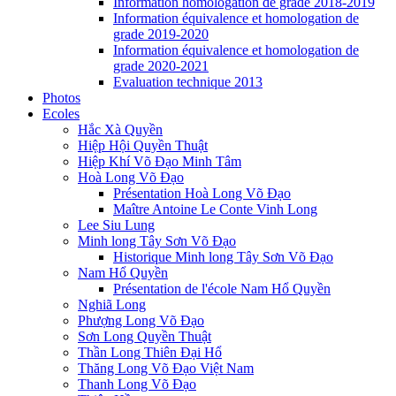
Information homologation de grade 2018-2019
Information équivalence et homologation de
grade 2019-2020
Information équivalence et homologation de
grade 2020-2021
Evaluation technique 2013
Photos
Ecoles
Hắc Xà Quyền
Hiệp Hội Quyền Thuật
Hiệp Khí Võ Đạo Minh Tâm
Hoà Long Võ Đạo
Présentation Hoà Long Võ Đạo
Maître Antoine Le Conte Vinh Long
Lee Siu Lung
Minh long Tây Sơn Võ Đạo
Historique Minh long Tây Sơn Võ Đạo
Nam Hổ Quyền
Présentation de l'école Nam Hổ Quyền
Nghiã Long
Phượng Long Võ Đạo
Sơn Long Quyền Thuật
Thần Long Thiên Ðại Hổ
Thăng Long Võ Đạo Việt Nam
Thanh Long Võ Đạo