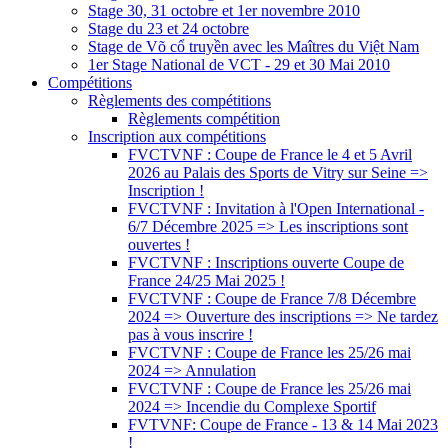
Stage 30, 31 octobre et 1er novembre 2010
Stage du 23 et 24 octobre
Stage de Võ cổ truyền avec les Maîtres du Việt Nam
1er Stage National de VCT - 29 et 30 Mai 2010
Compétitions
Règlements des compétitions
Règlements compétition
Inscription aux compétitions
FVCTVNF : Coupe de France le 4 et 5 Avril
2026 au Palais des Sports de Vitry sur Seine =>
Inscription !
FVCTVNF : Invitation à l'Open International -
6/7 Décembre 2025 => Les inscriptions sont
ouvertes !
FVCTVNF : Inscriptions ouverte Coupe de
France 24/25 Mai 2025 !
FVCTVNF : Coupe de France 7/8 Décembre
2024 => Ouverture des inscriptions => Ne tardez
pas à vous inscrire !
FVCTVNF : Coupe de France les 25/26 mai
2024 => Annulation
FVCTVNF : Coupe de France les 25/26 mai
2024 => Incendie du Complexe Sportif
FVTVNF: Coupe de France - 13 & 14 Mai 2023
!