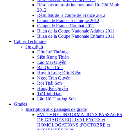
Résultats tournois international Ho Chi Minh
2012
Résultats de la coupe de France 2012
Coupe de France Technique 2012
Coupe de France Combat 2012
Bilan de la Coupe Nationale Adultes 2011
Bilan de la Coupe Nationale Enfants 2011
Cahier Technique
Quy định
Độc Lư Thương
Siêu Xung Thiên
Lão Mai Quyền
Bát Quái Côn
Huỳnh Long Độc Kiếm
Ngọc Trản Quyền
Roi Thái Sơn
Hùng Kê Quyền
Tứ Linh Đao
Lão Hổ Thượng Sơn
Grades
Inscription aux passages de grade
FVCTVNF : INFORMATIONS PASSAGES
DE GRADES EQUIVALENCES et
HOMOLOGATIONS d’OCTOBRE et