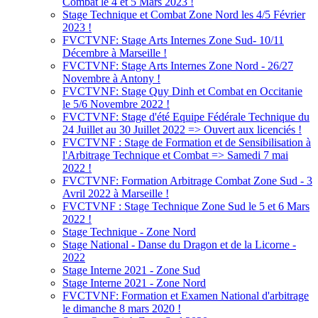
Combat le 4 et 5 Mars 2023 !
Stage Technique et Combat Zone Nord les 4/5 Février
2023 !
FVCTVNF: Stage Arts Internes Zone Sud- 10/11
Décembre à Marseille !
FVCTVNF: Stage Arts Internes Zone Nord - 26/27
Novembre à Antony !
FVCTVNF: Stage Quy Dinh et Combat en Occitanie
le 5/6 Novembre 2022 !
FVCTVNF: Stage d'été Equipe Fédérale Technique du
24 Juillet au 30 Juillet 2022 => Ouvert aux licenciés !
FVCTVNF : Stage de Formation et de Sensibilisation à
l'Arbitrage Technique et Combat => Samedi 7 mai
2022 !
FVCTVNF: Formation Arbitrage Combat Zone Sud - 3
Avril 2022 à Marseille !
FVCTVNF : Stage Technique Zone Sud le 5 et 6 Mars
2022 !
Stage Technique - Zone Nord
Stage National - Danse du Dragon et de la Licorne -
2022
Stage Interne 2021 - Zone Sud
Stage Interne 2021 - Zone Nord
FVCTVNF: Formation et Examen National d'arbitrage
le dimanche 8 mars 2020 !