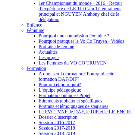
1er Championnat du monde - 2016 - Retour
d’expérience de LE Thi Cẩm Tú entraineur
principal et NGUYEN Anthony chef de la
délégation.
Enfance
Féminine
Pourquoi une commission féminine ?
Pourquoi pratiquer le Vo Co Truyen - Vidéos
Portraits de femme
Actualités
Les projets
Les Femmes du VO CO TRUYEN
Formation
A quoi sert la formation? Pourquoi cette
formation DAF/DIF?
Pour qui et pour quoi?
L’équipe pédagogique
Formation continue / Projet
Etirements globaux et spécifiques
Portraits et témoignages de stagiaires
La FVCTVNF, le DAF, le DIF et le LICENCIE
Dossier d'inscription
Session 2016-2017
Session 2017-2018
Session 2018-2019