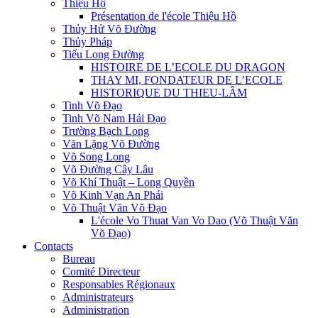
Thiệu Hồ
Présentation de l'école Thiệu Hồ
Thủy Hử Võ Đường
Thủy Pháp
Tiểu Long Đường
HISTOIRE DE L’ECOLE DU DRAGON
THAY MI, FONDATEUR DE L’ECOLE
HISTORIQUE DU THIEU-LÂM
Tinh Võ Đạo
Tinh Võ Nam Hải Đạo
Trường Bạch Long
Văn Lặng Võ Đường
Võ Song Long
Võ Đường Cây Lâu
Võ Khí Thuật – Long Quyền
Võ Kinh Vạn An Phái
Võ Thuật Văn Võ Đạo
L'école Vo Thuat Van Vo Dao (Võ Thuật Văn
Võ Đạo)
Contacts
Bureau
Comité Directeur
Responsables Régionaux
Administrateurs
Administration