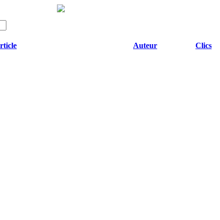
rticle
Auteur
Clics