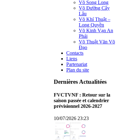
Võ Song Long
Võ Đường Cây
Lâu
Võ Khí Thuật –
Long Quyền
Võ Kinh Vạn An
Phái
Võ Thuật Văn Võ
Đạo
Contacts
Liens
Partenariat
Plan du site
Dernières Actualitées
FVCTVNF : Retour sur la
saison passée et calendrier
prévisionnel 2026-2027
10/07/2026 23:23