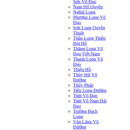
Sơn Võ Đạo
Nam Hổ Quyền
Nghiã Long
Phượng Long Võ
Đạo
Sơn Long Quyền
Thuật
Thần Long Thiên
Ðại Hổ
Thăng Long Võ
Đạo Việt Nam
Thanh Long Võ
Đạo
Thiệu Hồ
Thủy Hử Võ
Đường
Thủy Pháp
Tiểu Long Đường
Tinh Võ Đạo
Tinh Võ Nam Hải
Đạo
Trường Bạch
Long
Văn Lặng Võ
Đường