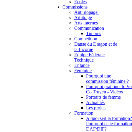
Ecoles
Commissions
Anti-dopage
Arbitrage
Communication
Timbres
Compétition
Danse du Dragon et de
la Licorne
Equipe Fédérale
Technique
Enfance
Féminine
Pourquoi une
commission féminine ?
Pourquoi pratiquer le Vo
Co Truyen - Vidéos
Portraits de femme
Actualités
Les projets
Formation
A quoi sert la formation?
Pourquoi cette formation
DAF/DIF?