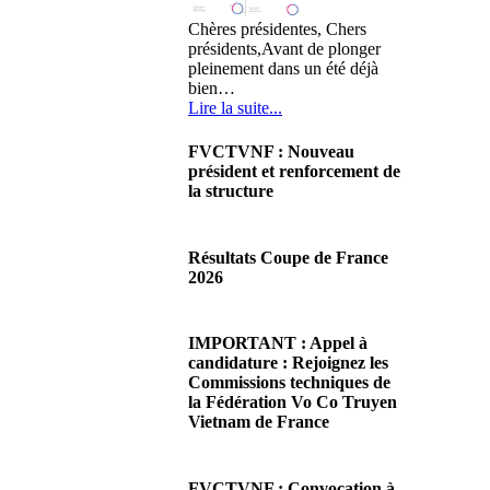
Chères présidentes, Chers
présidents,Avant de plonger
pleinement dans un été déjà
bien…
Lire la suite...
FVCTVNF : Nouveau
président et renforcement de
la structure
29/06/2026 02:56
Chères Présidentes, chers
Résultats Coupe de France
Présidents,Ce dimanche 28 juin
2026
2026 s'est déroulée notre
Assemblée…
08/06/2026 23:17
Lire la suite...
Cliquez sur ce lien pour
IMPORTANT : Appel à
accéder aux résultats
candidature : Rejoignez les
Lire la suite...
Commissions techniques de
la Fédération Vo Co Truyen
Vietnam de France
08/06/2026 22:17
Madame la Présidente,
FVCTVNF : Convocation à