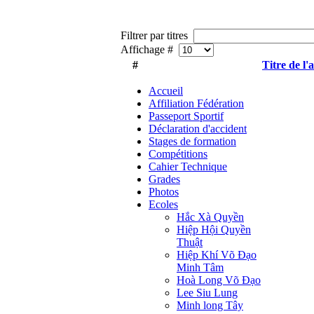
Filtrer par titres
Affichage #
#
Titre de l'a
Accueil
Affiliation Fédération
Passeport Sportif
Déclaration d'accident
Stages de formation
Compétitions
Cahier Technique
Grades
Photos
Ecoles
Hắc Xà Quyền
Hiệp Hội Quyền
Thuật
Hiệp Khí Võ Đạo
Minh Tâm
Hoà Long Võ Đạo
Lee Siu Lung
Minh long Tây