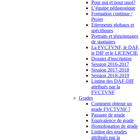
Pour qui et pour quoi?
L’équipe pédagogique
Formation continue /
Projet
Etirements globaux et
spécifiques
Portraits et témoignages
de stagiaires
La FVCTVNF, le DAF,
le DIF et le LICENCIE
Dossier d'inscription
Session 2016-2017
Session 2017-2018
Session 2018-2019
Listing des DAF-DIF
attribués par la
FVCTVNF
Grades
Comment obtenir un
grade FVCTVNF ?
Passage de grade
Equivalence de grade
Homologation de grade
Listing des grades
attribués par la