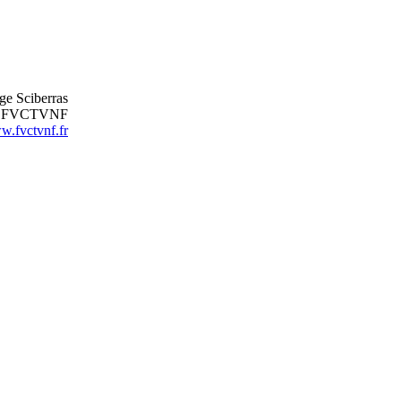
ge Sciberras
nt FVCTVNF
.fvctvnf.fr