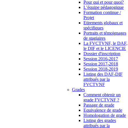
Pour qui et pour quoi?
L’équipe pédagogique
Formation continue /
Projet
Etirements globaux et
spécifiques
Portraits et témoignages
de stagiaires
La FVCTVNF, le DAF,
le DIF et le LICENCIE
Dossier d'inscription
Session 2016-2017
Session 2017-2018
Session 2018-2019
Listing des DAF-DIF
attribués par la
FVCTVNF
Grades
Comment obtenir un
grade FVCTVNF ?
Passage de grade
Equivalence de grade
Homologation de grade
Listing des grades
attribués par la