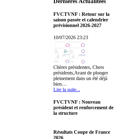
Dernières Actualitées
FVCTVNF : Retour sur la
saison passée et calendrier
prévisionnel 2026-2027
10/07/2026 23:23
Chères présidentes, Chers
présidents,Avant de plonger
pleinement dans un été déjà
bien…
Lire la suite...
FVCTVNF : Nouveau
président et renforcement de
la structure
29/06/2026 02:56
Chères Présidentes, chers
Résultats Coupe de France
Présidents,Ce dimanche 28 juin
2026