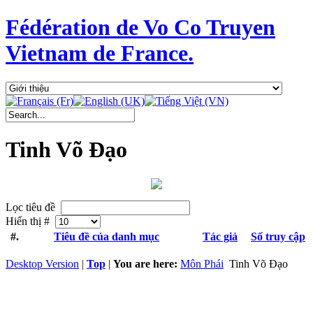
Fédération de Vo Co Truyen
Vietnam de France.
Tinh Võ Đạo
Lọc tiêu đề
Hiển thị #
#.
Tiêu đề của danh mục
Tác giả
Số truy cập
Desktop Version
|
Top
|
You are here:
Môn Phái
Tinh Võ Đạo