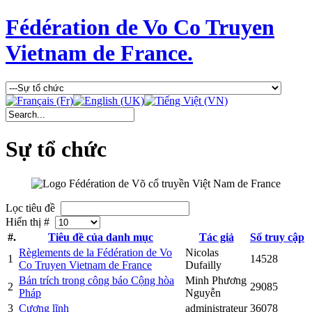
Fédération de Vo Co Truyen
Vietnam de France.
Sự tổ chức
Lọc tiêu đề
Hiển thị #
#.
Tiêu đề của danh mục
Tác giả
Số truy cập
Règlements de la Fédération de Vo
Nicolas
1
14528
Co Truyen Vietnam de France
Dufailly
Bản trích trong công báo Cộng hòa
Minh Phương
2
29085
Pháp
Nguyễn
3
Cương lĩnh
administrateur
36078