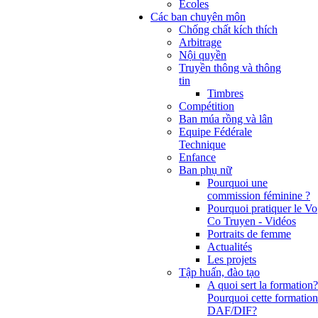
Ecoles
Các ban chuyên môn
Chống chất kích thích
Arbitrage
Nội quyền
Truyền thông và thông
tin
Timbres
Compétition
Ban múa rồng và lân
Equipe Fédérale
Technique
Enfance
Ban phụ nữ
Pourquoi une
commission féminine ?
Pourquoi pratiquer le Vo
Co Truyen - Vidéos
Portraits de femme
Actualités
Les projets
Tập huấn, đào tạo
A quoi sert la formation?
Pourquoi cette formation
DAF/DIF?