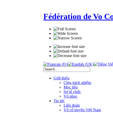
Fédération de Vo C
Giới thiệu
Chịu trách nhiệm
Mục tiêu
Sự tổ chức
Võ phục
Tin tức
Liên đoàn
Võ cổ truyền Việt Nam