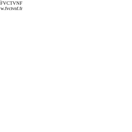
nt FVCTVNF
.fvctvnf.fr