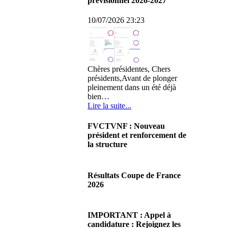
prévisionnel 2026-2027
10/07/2026 23:23
Chères présidentes, Chers
présidents,Avant de plonger
pleinement dans un été déjà
bien…
Lire la suite...
FVCTVNF : Nouveau
président et renforcement de
la structure
29/06/2026 02:56
Chères Présidentes, chers
Résultats Coupe de France
Présidents,Ce dimanche 28 juin
2026
2026 s'est déroulée notre
Assemblée…
08/06/2026 23:17
Lire la suite...
Cliquez sur ce lien pour
IMPORTANT : Appel à
accéder aux résultats
candidature : Rejoignez les