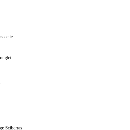
s cette
'onglet
.
ge Sciberras