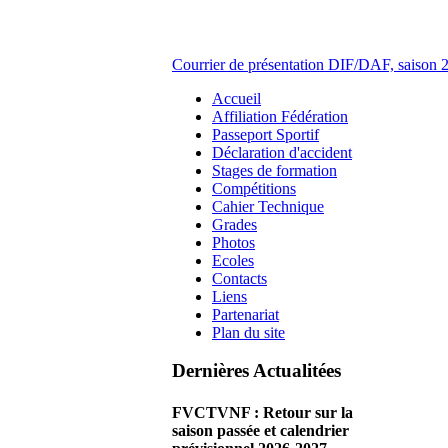
Courrier de présentation DIF/DAF, saison
Accueil
Affiliation Fédération
Passeport Sportif
Déclaration d'accident
Stages de formation
Compétitions
Cahier Technique
Grades
Photos
Ecoles
Contacts
Liens
Partenariat
Plan du site
Dernières Actualitées
FVCTVNF : Retour sur la
saison passée et calendrier