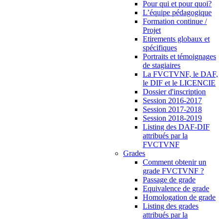
Pour qui et pour quoi?
L’équipe pédagogique
Formation continue /
Projet
Etirements globaux et
spécifiques
Portraits et témoignages
de stagiaires
La FVCTVNF, le DAF,
le DIF et le LICENCIE
Dossier d'inscription
Session 2016-2017
Session 2017-2018
Session 2018-2019
Listing des DAF-DIF
attribués par la
FVCTVNF
Grades
Comment obtenir un
grade FVCTVNF ?
Passage de grade
Equivalence de grade
Homologation de grade
Listing des grades
attribués par la