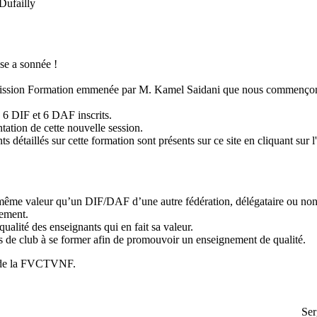
Dufailly
ise a sonnée !
ission Formation emmenée par M. Kamel Saidani que nous commençon
e 6 DIF et 6 DAF inscrits.
tation de cette nouvelle session.
s détaillés sur cette formation sont présents sur ce site en cliquant sur l
e valeur qu’un DIF/DAF d’une autre fédération, délégataire ou non
uement.
qualité des enseignants qui en fait sa valeur.
ts de club à se former afin de promouvoir un enseignement de qualité.
n de la FVCTVNF.
Ser