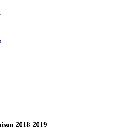
6
n
aison 2018-2019