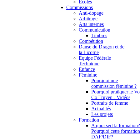
Ecoles
Commissions
Anti-dopage
Arbitrage
Communication
Timbres
Compétition
Danse du Dragon et de
la Licorne
Equipe Fédérale
Technique
Enfance
Féminine
Pourquoi une
commission féminine ?
Pourquoi pratiquer le Vo
Co Truyen - Vidéos
Portraits de femme
Actualités
Les projets
Formation
A quoi sert la formation?
Pourquoi cette formation
DAF/DIF?