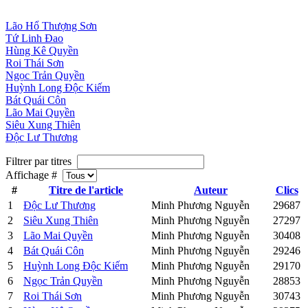
Lão Hổ Thượng Sơn
Tứ Linh Đao
Hùng Kê Quyền
Roi Thái Sơn
Ngọc Trản Quyền
Huỳnh Long Độc Kiếm
Bát Quái Côn
Lão Mai Quyền
Siêu Xung Thiên
Độc Lư Thương
Filtrer par titres
Affichage #
#
Titre de l'article
Auteur
Clics
1
Độc Lư Thương
Minh Phương Nguyễn
29687
2
Siêu Xung Thiên
Minh Phương Nguyễn
27297
3
Lão Mai Quyền
Minh Phương Nguyễn
30408
4
Bát Quái Côn
Minh Phương Nguyễn
29246
5
Huỳnh Long Độc Kiếm
Minh Phương Nguyễn
29170
6
Ngọc Trản Quyền
Minh Phương Nguyễn
28853
7
Roi Thái Sơn
Minh Phương Nguyễn
30743