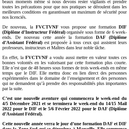
beaux moments même si nous devons rester vigilants et prendre
toutes les précautions pour que nos pratiques se déroulent dans les
meilleures conditions en garantissant un maximum de sécurité pour
nos licenciés.
De nouveau, la
FVCTVNF
vous propose une formation
DIF
(Diplôme d’Instructeur Fédéral)
organisée sous forme de 6 week-
ends. De nouveau cette année la formation
DAF (Diplôme
d’Assistant Fédéral)
est proposée à tous ceux qui assistent leurs
professeurs, instructeurs et Maîtres dans leur noble tâche.
En effet, la
FVCTVNF
a voulu aussi mettre en valeur toutes ces
bonnes volontés en les valorisant par cette formation plus courte.
Elle n’est que de 48 heures sous formes de trois week-ends en même
temps que le DIF. Elle mettra donc en lien direct des personnes
expérimentées dans le domaine de l’enseignement et des personnes
qui ne demandent qu’à prendre des responsabilités plus importantes
par la suite.
C’est une nouvelle aventure qui commencera le week-end du
4/5 Décembre 2021 et se terminera le week-end du 14/15 Mail
2022 pour le DIF et le 5/6 Février 2022 pour le DAF (Diplôme
d’Assistant Fédéral).
Cette nouvelle année verra le jour d’une formation DAF et DIF
dans la Zone Sud qui se déroulera à Marseille. Elle commence