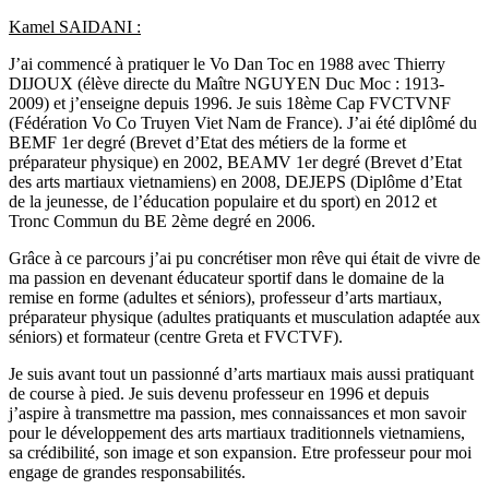
Kamel SAIDANI :
J’ai commencé à pratiquer le Vo Dan Toc en 1988 avec Thierry
DIJOUX (élève directe du Maître NGUYEN Duc Moc : 1913-
2009) et j’enseigne depuis 1996. Je suis 18ème Cap FVCTVNF
(Fédération Vo Co Truyen Viet Nam de France). J’ai été diplômé du
BEMF 1er degré (Brevet d’Etat des métiers de la forme et
préparateur physique) en 2002, BEAMV 1er degré (Brevet d’Etat
des arts martiaux vietnamiens) en 2008, DEJEPS (Diplôme d’Etat
de la jeunesse, de l’éducation populaire et du sport) en 2012 et
Tronc Commun du BE 2ème degré en 2006.
Grâce à ce parcours j’ai pu concrétiser mon rêve qui était de vivre de
ma passion en devenant éducateur sportif dans le domaine de la
remise en forme (adultes et séniors), professeur d’arts martiaux,
préparateur physique (adultes pratiquants et musculation adaptée aux
séniors) et formateur (centre Greta et FVCTVF).
Je suis avant tout un passionné d’arts martiaux mais aussi pratiquant
de course à pied. Je suis devenu professeur en 1996 et depuis
j’aspire à transmettre ma passion, mes connaissances et mon savoir
pour le développement des arts martiaux traditionnels vietnamiens,
sa crédibilité, son image et son expansion. Etre professeur pour moi
engage de grandes responsabilités.