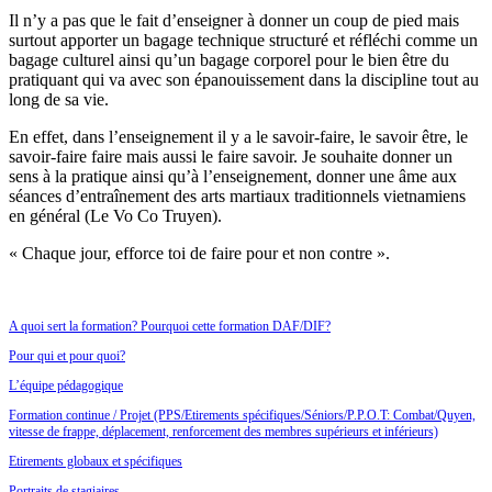
Il n’y a pas que le fait d’enseigner à donner un coup de pied mais
surtout apporter un bagage technique structuré et réfléchi comme un
bagage culturel ainsi qu’un bagage corporel pour le bien être du
pratiquant qui va avec son épanouissement dans la discipline tout au
long de sa vie.
En effet, dans l’enseignement il y a le savoir-faire, le savoir être, le
savoir-faire faire mais aussi le faire savoir. Je souhaite donner un
sens à la pratique ainsi qu’à l’enseignement, donner une âme aux
séances d’entraînement des arts martiaux traditionnels vietnamiens
en général (Le Vo Co Truyen).
« Chaque jour, efforce toi de faire pour et non contre ».
A quoi sert la formation? Pourquoi cette formation DAF/DIF?
Pour qui et pour quoi?
L’équipe pédagogique
Formation continue / Projet (PPS/Etirements spécifiques/Séniors/P.P.O.T: Combat/Quyen,
vitesse de frappe, déplacement, renforcement des membres supérieurs et inférieurs)
E
tirements globaux et spécifiques
Portraits de stagiaires