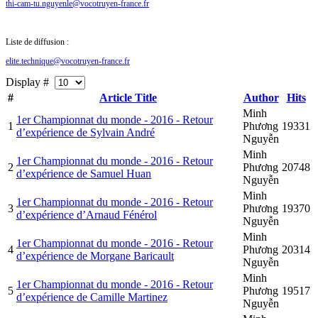
thi-cam-tu.nguyenle@vocotruyen-france.fr
Liste de diffusion :
elite.technique@vocotruyen-france.fr
Display #
#
Article Title
Author
Hits
Minh
1er Championnat du monde - 2016 - Retour
1
Phương
19331
d’expérience de Sylvain André
Nguyễn
Minh
1er Championnat du monde - 2016 - Retour
2
Phương
20748
d’expérience de Samuel Huan
Nguyễn
Minh
1er Championnat du monde - 2016 - Retour
3
Phương
19370
d’expérience d’Arnaud Fénérol
Nguyễn
Minh
1er Championnat du monde - 2016 - Retour
4
Phương
20314
d’expérience de Morgane Baricault
Nguyễn
Minh
1er Championnat du monde - 2016 - Retour
5
Phương
19517
d’expérience de Camille Martinez
Nguyễn