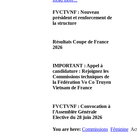
FVCTVNF : Nouveau
président et renforcement de
la structure
29/06/2026 02:56
There are no translations
Résultats Coupe de France
available.Chères Présidentes,
2026
chers Présidents,Ce dimanche
28 juin…
08/06/2026 23:17
Read more...
There are no translations
IMPORTANT : Appel à
available.Cliquez sur ce lien
candidature : Rejoignez les
pour accéder aux résultats
Commissions techniques de
Read more...
la Fédération Vo Co Truyen
Vietnam de France
08/06/2026 22:17
There are no translations
FVCTVNF : Convocation à
available.Madame la
l'Assemblée Générale
Présidente, Monsieur le
Elective du 28 juin 2026
Président,Suite à notre…
Read more...
23/05/2026 23:00
You are here:
Commissions
Féminine
Act
There are no translations