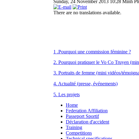
Sunday, 24 November 2013 10:28
Minh P
There are no translations available.
1 .Pourquoi une commission féminine ?
2. Pourquoi pratiquer le Vo Co Truyen (min
3. Portraits de femme (mini vidéos/témoign
4. Actualité (presse, événements)
5. Les projets
Home
Federation Affiliation
Passeport Sportif
Déclaration d'accident
Training
Competitions
Technical specifications