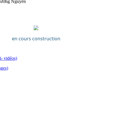
hương Nguyễn
en cours construction
i- vidéos)
ages)