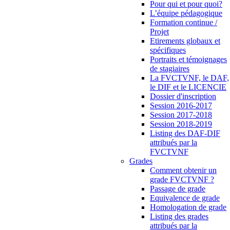
Pour qui et pour quoi?
L’équipe pédagogique
Formation continue /
Projet
Etirements globaux et
spécifiques
Portraits et témoignages
de stagiaires
La FVCTVNF, le DAF,
le DIF et le LICENCIE
Dossier d'inscription
Session 2016-2017
Session 2017-2018
Session 2018-2019
Listing des DAF-DIF
attribués par la
FVCTVNF
Grades
Comment obtenir un
grade FVCTVNF ?
Passage de grade
Equivalence de grade
Homologation de grade
Listing des grades
attribués par la