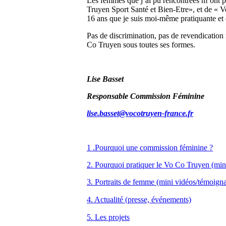
Les femmes que j’ai pu rencontrées m’ont 
Truyen Sport Santé et Bien-Etre», et de « Vo
16 ans que je suis moi-même pratiquante et 
Pas de discrimination, pas de revendication 
Co Truyen sous toutes ses formes.
Lise Basset
Responsable Commission Féminine
lise.basset@vocotruyen-france.fr
1 .Pourquoi une commission féminine ?
2. Pourquoi pratiquer le Vo Co Truyen (min
3. Portraits de femme (mini vidéos/témoign
4. Actualité (presse, événements)
5. Les projets