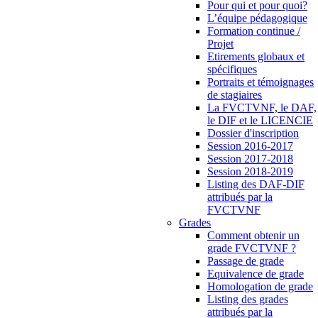
Pour qui et pour quoi?
L’équipe pédagogique
Formation continue /
Projet
Etirements globaux et
spécifiques
Portraits et témoignages
de stagiaires
La FVCTVNF, le DAF,
le DIF et le LICENCIE
Dossier d'inscription
Session 2016-2017
Session 2017-2018
Session 2018-2019
Listing des DAF-DIF
attribués par la
FVCTVNF
Grades
Comment obtenir un
grade FVCTVNF ?
Passage de grade
Equivalence de grade
Homologation de grade
Listing des grades
attribués par la