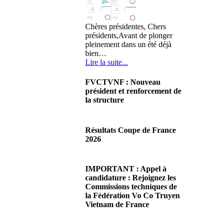
Chères présidentes, Chers
présidents,Avant de plonger
pleinement dans un été déjà
bien…
Lire la suite...
FVCTVNF : Nouveau
président et renforcement de
la structure
29/06/2026 02:56
Chères Présidentes, chers
Résultats Coupe de France
Présidents,Ce dimanche 28 juin
2026
2026 s'est déroulée notre
Assemblée…
08/06/2026 23:17
Lire la suite...
Cliquez sur ce lien pour
IMPORTANT : Appel à
accéder aux résultats
candidature : Rejoignez les
Lire la suite...
Commissions techniques de
la Fédération Vo Co Truyen
Vietnam de France