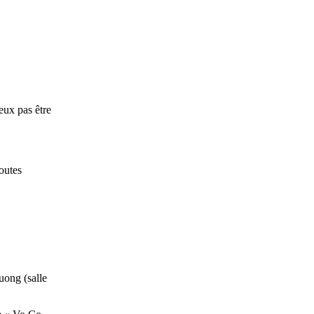
eux pas être
outes
duong (salle