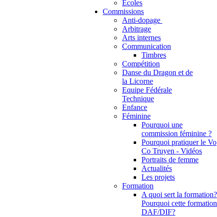
Ecoles
Commissions
Anti-dopage
Arbitrage
Communication
Timbres
Compétition
Danse du Dragon et de
la Licorne
Equipe Fédérale
Technique
Enfance
Féminine
Pourquoi une
commission féminine ?
Pourquoi pratiquer le Vo
Co Truyen - Vidéos
Portraits de femme
Actualités
Les projets
Formation
A quoi sert la formation?
Pourquoi cette formation
DAF/DIF?