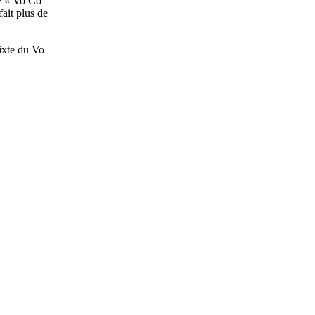
e « Vo Co
ait plus de
mixte du Vo