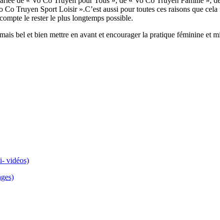
parlée de « Vo Co Truyen pour Tous », de « Vo Co Truyen Famille », d
 Co Truyen Sport Loisir ».C’est aussi pour toutes ces raisons que cela f
compte le rester le plus longtemps possible.
mais bel et bien mettre en avant et encourager la pratique féminine et 
i- vidéos)
ages)