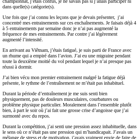
championnat, j’étais confus, je ne savais pas si j’allais participer ni
dans quelle(s) catégorie(s).
Une fois que j’ai connu les leçons que je devais présenter, j’ai
concentré mes entrainements sur ces enchaînements. Je faisais déjà 4
à 5 entrainements par semaine donc je n’ai pas augmenté la
fréquence de mes entrainements. Par contre j’ai légèrement
augmenté l’intensité.
En arrivant au Viêtnam, j’étais fatigué, je suis parti de France avec
un rhume qui a empiré dans l’avion. J’ai eu une migraine pendant
toute la deuxième moitié du vol pendant lequel je n’ai presque pas
réussi à dormir.
J’ai bien vécu mon premier entrainement malgré la fatigue déjà
présente, le rythme de l’entraînement ne m’était pas inhabituel.
Durant la période d’entraînement je me suis senti bien
physiquement, pas de douleurs musculaires, courbatures ou
problème physique particulier. Moralement dans l’ensemble plutôt
bien, à part le soir où j’ai fait une grosse crise d’angoisse que j’ai
surmonté avec du repos.
Durant la compétition, j’ai senti une pression assez inhabituelle, dans
le sens où ce n’était pas une pression qui m’handicapait. J’avais un
mélange de stress et de motivation, j’avais vraiment envie de faire de