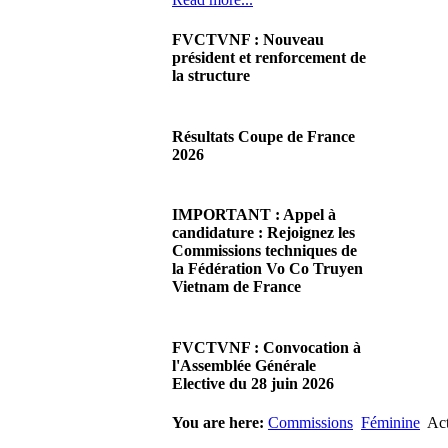
FVCTVNF : Nouveau
président et renforcement de
la structure
29/06/2026 02:56
There are no translations
Résultats Coupe de France
available.Chères Présidentes,
2026
chers Présidents,Ce dimanche
28 juin…
08/06/2026 23:17
Read more...
There are no translations
IMPORTANT : Appel à
available.Cliquez sur ce lien
candidature : Rejoignez les
pour accéder aux résultats
Commissions techniques de
Read more...
la Fédération Vo Co Truyen
Vietnam de France
08/06/2026 22:17
There are no translations
FVCTVNF : Convocation à
available.Madame la
l'Assemblée Générale
Présidente, Monsieur le
Elective du 28 juin 2026
Président,Suite à notre…
Read more...
23/05/2026 23:00
You are here:
Commissions
Féminine
Act
There are no translations