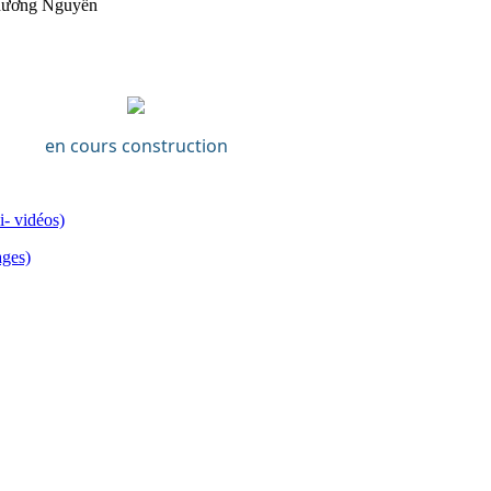
hương Nguyễn
en cours construction
i- vidéos)
ages)