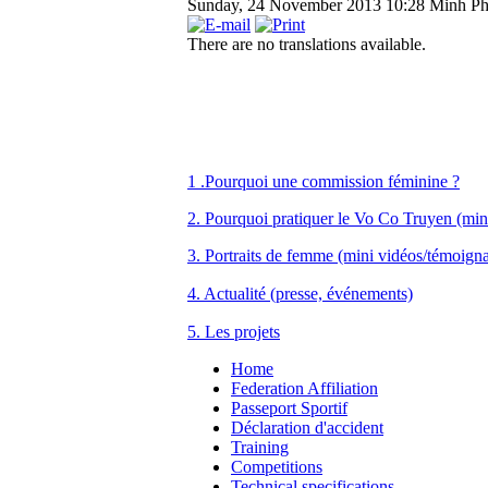
Sunday, 24 November 2013 10:28
Minh P
There are no translations available.
1 .Pourquoi une commission féminine ?
2. Pourquoi pratiquer le Vo Co Truyen (min
3. Portraits de femme (mini vidéos/témoign
4. Actualité (presse, événements)
5. Les projets
Home
Federation Affiliation
Passeport Sportif
Déclaration d'accident
Training
Competitions
Technical specifications