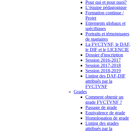
Pour qui et pour quoi?
L’équipe pédagogique
Formation continue /
Projet
Etirements globaux et
spécifiques
Portraits et témoignages
de stagiaires
La FVCTVNF, le DAF,
le DIF et le LICENCIE
Dossier d'inscription
Session 2016-2017
Session 2017-2018
Session 2018-2019
Listing des DAF-DIF
attribués par la
FVCTVNF
Grades
Comment obtenir un
grade FVCTVNF ?
Passage de grade
Equivalence de grade
Homologation de grade
Listing des grades
attribués par la