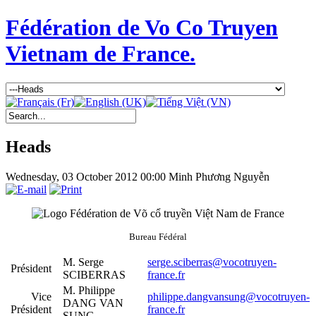
Fédération de Vo Co Truyen
Vietnam de France.
Heads
Wednesday, 03 October 2012 00:00
Minh Phương Nguyễn
Bureau Fédéral
M. Serge
serge.sciberras@vocotruyen-
Président
SCIBERRAS
france.fr
M. Philippe
Vice
philippe.dangvansung@vocotruyen-
DANG VAN
Président
france.fr
SUNG