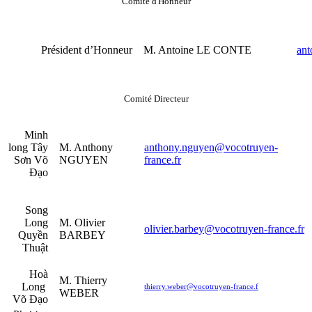
Comité d'Honneur
Président d’Honneur
M. Antoine LE CONTE
ant
Comité Directeur
Minh
long Tây
M. Anthony
anthony.nguyen@vocotruyen-
Sơn Võ
NGUYEN
france.fr
Đạo
Song
Long
M. Olivier
olivier.barbey@vocotruyen-france.fr
Quyền
BARBEY
Thuật
Hoà
M. Thierry
Long
thierry.weber@vocotruyen-france.f
WEBER
Võ Đạo