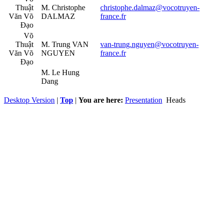
Thuật
M. Christophe
christophe.dalmaz@vocotruyen-
Văn Võ
DALMAZ
france.fr
Đạo
Võ
Thuật
M. Trung VAN
van-trung.nguyen@vocotruyen-
Văn Võ
NGUYEN
france.fr
Đạo
M. Le Hung
Dang
Desktop Version
|
Top
|
You are here:
Presentation
Heads