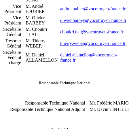
Vice
M. André
andre.joubier@vocotruyen-france.fr
Président
JOUBIER
Vice
M. Olivier
olivier.barbey@vocotruyen-france.fr
Président
BARBEY
Secrétaire
M. Choukri
choukri.tlati@vocotruyen-france.fr
Général
TLATI
Trésorier
M. Thierry
thierry.weber@vocotruyen-france.fr
Général
WEBER
Secrétaire
M. Daniel
daniel.allamellon@vocotruyen-
Fédéral
ALLAMELLON
france.fr
chargé
Responsable Technique National
Responsable Technique National
Mr. Frédéric MARI
Responsable Technique National Adjoint
Mr. David TINTILL