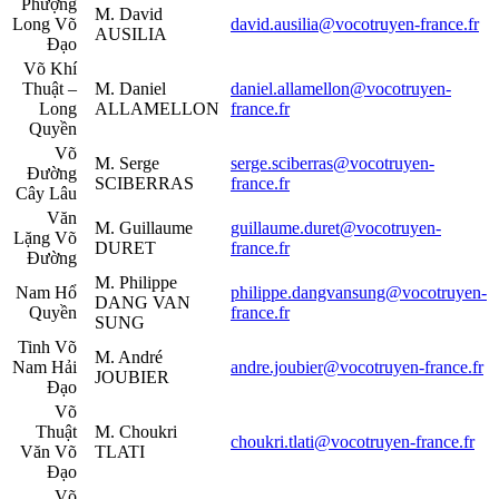
Phượng
M. David
Long Võ
david.ausilia@vocotruyen-france.fr
AUSILIA
Đạo
Võ Khí
Thuật –
M. Daniel
daniel.allamellon@vocotruyen-
Long
ALLAMELLON
france.fr
Quyền
Võ
M. Serge
serge.sciberras@vocotruyen-
Đường
SCIBERRAS
france.fr
Cây Lâu
Văn
M. Guillaume
guillaume.duret@vocotruyen-
Lặng Võ
DURET
france.fr
Đường
M. Philippe
Nam Hổ
philippe.dangvansung@vocotruyen-
DANG VAN
Quyền
france.fr
SUNG
Tinh Võ
M. André
Nam Hải
andre.joubier@vocotruyen-france.fr
JOUBIER
Đạo
Võ
Thuật
M. Choukri
choukri.tlati@vocotruyen-france.fr
Văn Võ
TLATI
Đạo
Võ