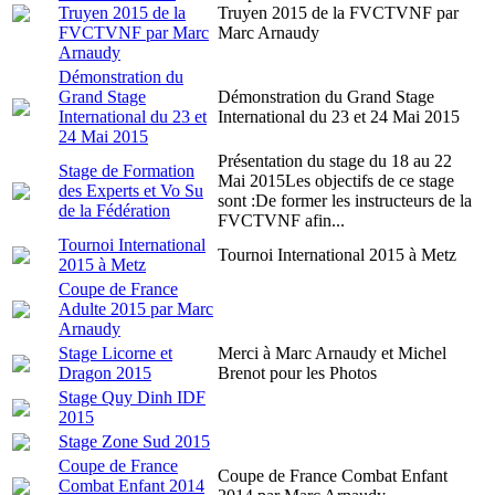
Truyen 2015 de la
Truyen 2015 de la FVCTVNF par
FVCTVNF par Marc
Marc Arnaudy
Arnaudy
Démonstration du
Grand Stage
Démonstration du Grand Stage
International du 23 et
International du 23 et 24 Mai 2015
24 Mai 2015
Présentation du stage du 18 au 22
Stage de Formation
Mai 2015Les objectifs de ce stage
des Experts et Vo Su
sont :De former les instructeurs de la
de la Fédération
FVCTVNF afin...
Tournoi International
Tournoi International 2015 à Metz
2015 à Metz
Coupe de France
Adulte 2015 par Marc
Arnaudy
Stage Licorne et
Merci à Marc Arnaudy et Michel
Dragon 2015
Brenot pour les Photos
Stage Quy Dinh IDF
2015
Stage Zone Sud 2015
Coupe de France
Coupe de France Combat Enfant
Combat Enfant 2014