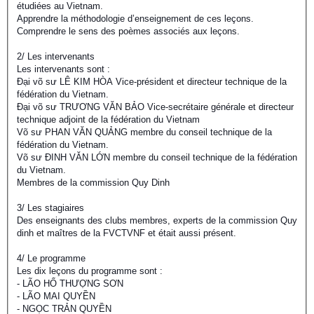
étudiées au Vietnam.
Apprendre la méthodologie d’enseignement de ces leçons.
Comprendre le sens des poèmes associés aux leçons.
2/ Les intervenants
Les intervenants sont :
Đại võ sư LÊ KIM HÒA Vice-président et directeur technique de la
fédération du Vietnam.
Đại võ sư TRƯƠNG VĂN BẢO Vice-secrétaire générale et directeur
technique adjoint de la fédération du Vietnam
Võ sư PHAN VĂN QUẢNG membre du conseil technique de la
fédération du Vietnam.
Võ sư ĐINH VĂN LỚN membre du conseil technique de la fédération
du Vietnam.
Membres de la commission Quy Dinh
3/ Les stagiaires
Des enseignants des clubs membres, experts de la commission Quy
dinh et maîtres de la FVCTVNF et était aussi présent.
4/ Le programme
Les dix leçons du programme sont :
- LÃO HỔ THƯỢNG SƠN
- LÃO MAI QUYỀN
- NGỌC TRẢN QUYỀN