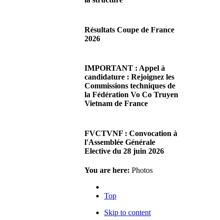
29/06/2026 02:56
Chères Présidentes, chers
Résultats Coupe de France
Présidents,Ce dimanche 28 juin
2026
2026 s'est déroulée notre
Assemblée…
08/06/2026 23:17
Lire la suite...
Cliquez sur ce lien pour
IMPORTANT : Appel à
accéder aux résultats
candidature : Rejoignez les
Lire la suite...
Commissions techniques de
la Fédération Vo Co Truyen
Vietnam de France
08/06/2026 22:17
Madame la Présidente,
FVCTVNF : Convocation à
Monsieur le Président,Suite à
l'Assemblée Générale
notre premier appel afin
Elective du 28 juin 2026
d'accueillir de…
Lire la suite...
23/05/2026 23:00
You are here:
Photos
Chères Présidentes, chers
Présidents,Veuillez trouver ci-
Top
joint la convocation à notre…
Lire la suite...
Skip to content