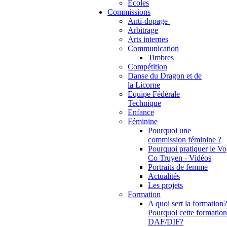
Ecoles
Commissions
Anti-dopage
Arbitrage
Communication
Timbres
Compétition
Danse du Dragon et de
la Licorne
Equipe Fédérale
Technique
Enfance
Féminine
Pourquoi une
commission féminine ?
Pourquoi pratiquer le Vo
Co Truyen - Vidéos
Portraits de femme
Actualités
Les projets
Formation
A quoi sert la formation?
Pourquoi cette formation
DAF/DIF?