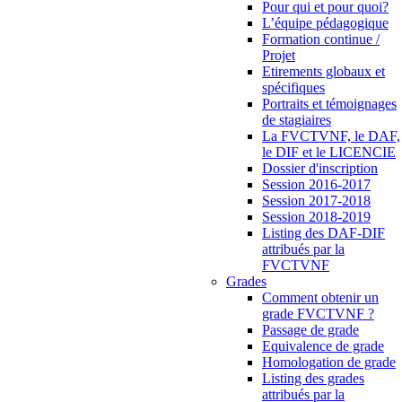
Pour qui et pour quoi?
L’équipe pédagogique
Formation continue /
Projet
Etirements globaux et
spécifiques
Portraits et témoignages
de stagiaires
La FVCTVNF, le DAF,
le DIF et le LICENCIE
Dossier d'inscription
Session 2016-2017
Session 2017-2018
Session 2018-2019
Listing des DAF-DIF
attribués par la
FVCTVNF
Grades
Comment obtenir un
grade FVCTVNF ?
Passage de grade
Equivalence de grade
Homologation de grade
Listing des grades
attribués par la