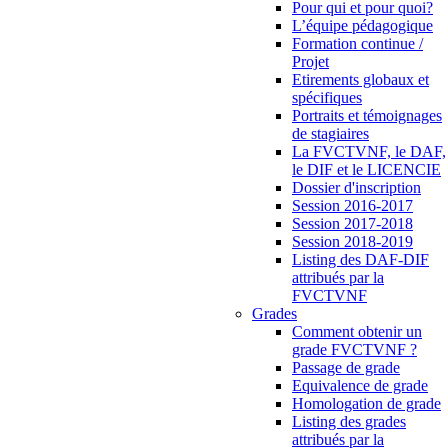
Pour qui et pour quoi?
L’équipe pédagogique
Formation continue /
Projet
Etirements globaux et
spécifiques
Portraits et témoignages
de stagiaires
La FVCTVNF, le DAF,
le DIF et le LICENCIE
Dossier d'inscription
Session 2016-2017
Session 2017-2018
Session 2018-2019
Listing des DAF-DIF
attribués par la
FVCTVNF
Grades
Comment obtenir un
grade FVCTVNF ?
Passage de grade
Equivalence de grade
Homologation de grade
Listing des grades
attribués par la