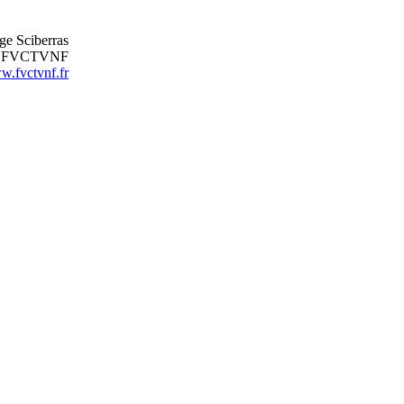
ge Sciberras
nt FVCTVNF
.fvctvnf.fr