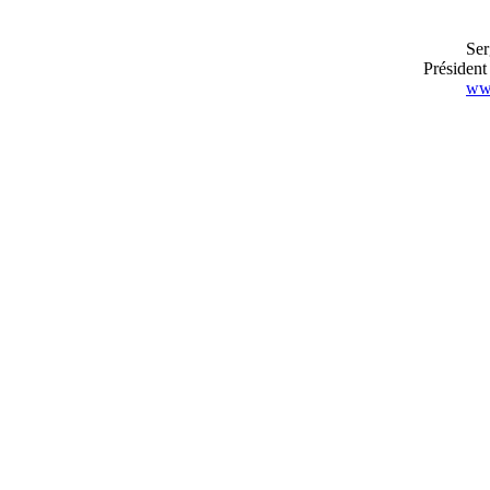
Ser
Préside
www