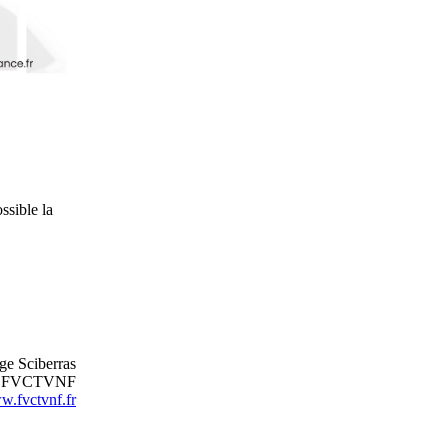
ssible la
ge Sciberras
nt FVCTVNF
.fvctvnf.fr