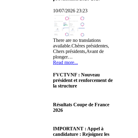
10/07/2026 23:23
There are no translations
available.Chères présidentes,
Chers présidents,Avant de
plonger…
Read more...
FVCTVNF : Nouveau
président et renforcement de
la structure
29/06/2026 02:56
There are no translations
Résultats Coupe de France
available.Chères Présidentes,
2026
chers Présidents,Ce dimanche
28 juin…
08/06/2026 23:17
Read more...
There are no translations
IMPORTANT : Appel à
available.Cliquez sur ce lien
candidature : Rejoignez les