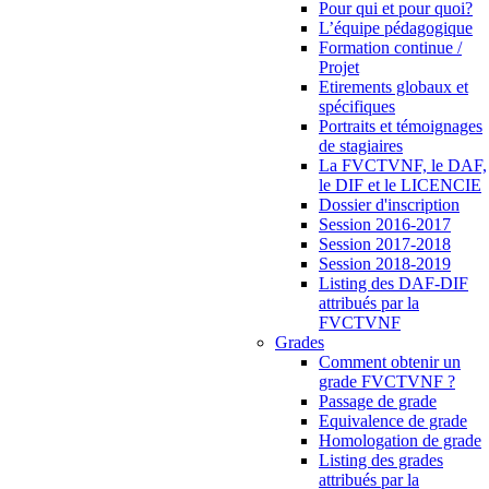
Pour qui et pour quoi?
L’équipe pédagogique
Formation continue /
Projet
Etirements globaux et
spécifiques
Portraits et témoignages
de stagiaires
La FVCTVNF, le DAF,
le DIF et le LICENCIE
Dossier d'inscription
Session 2016-2017
Session 2017-2018
Session 2018-2019
Listing des DAF-DIF
attribués par la
FVCTVNF
Grades
Comment obtenir un
grade FVCTVNF ?
Passage de grade
Equivalence de grade
Homologation de grade
Listing des grades
attribués par la