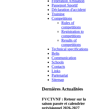
Federation Affiliation
Passeport Sportif
Déclaration d'accident
Training
Competitions
Rules of
competitions
Registration to
competitions
Results of
competitions
Technical specifications
Belts
Communication
Schools
Contacts
Links
Partenariat
Sitemap
Dernières Actualitées
FVCTVNF : Retour sur la
saison passée et calendrier
prévisionnel 2026-2027