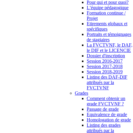
Pour qui et pour quoi?
L’équipe pédagogique
Formation continue /
Projet
Etirements globaux et
spécifiques
Portraits et témoignages
de stagiaires
La FVCTVNF, le DAF,
le DIF et le LICENCIE
Dossier d'inscription
Session 2016-2017
Session 2017-2018
Session 2018-2019
Listing des DAF-DIF
attribués par la
FVCTVNF
Grades
Comment obtenir un
grade FVCTVNF ?
Passage de grade
Equivalence de grade
Homologation de grade
Listing des grades
attribués par la