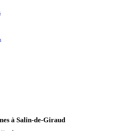
6
n
lines à Salin-de-Giraud