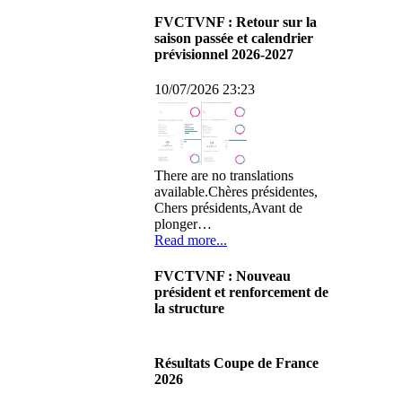
FVCTVNF : Retour sur la
saison passée et calendrier
prévisionnel 2026-2027
10/07/2026 23:23
There are no translations
available.Chères présidentes,
Chers présidents,Avant de
plonger…
Read more...
FVCTVNF : Nouveau
président et renforcement de
la structure
29/06/2026 02:56
There are no translations
Résultats Coupe de France
available.Chères Présidentes,
2026
chers Présidents,Ce dimanche