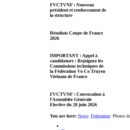
FVCTVNF : Nouveau
président et renforcement de
la structure
29/06/2026 02:56
There are no translations
Résultats Coupe de France
available.Chères Présidentes,
2026
chers Présidents,Ce dimanche
28 juin…
08/06/2026 23:17
Read more...
There are no translations
IMPORTANT : Appel à
available.Cliquez sur ce lien
candidature : Rejoignez les
pour accéder aux résultats
Commissions techniques de
Read more...
la Fédération Vo Co Truyen
Vietnam de France
08/06/2026 22:17
There are no translations
FVCTVNF : Convocation à
available.Madame la
l'Assemblée Générale
Présidente, Monsieur le
Elective du 28 juin 2026
Président,Suite à notre…
Read more...
23/05/2026 23:00
You are here:
News
Federation
Photos du
There are no translations
available.Chères Présidentes,