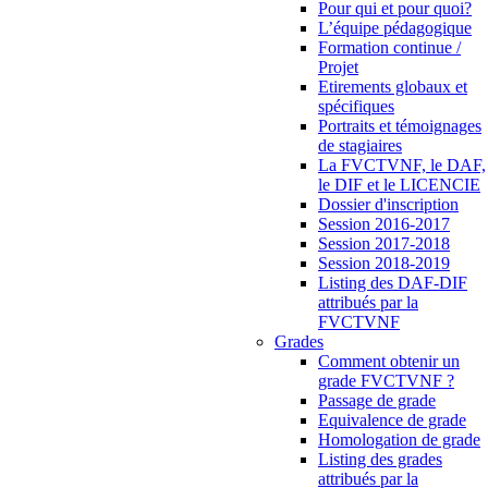
Pour qui et pour quoi?
L’équipe pédagogique
Formation continue /
Projet
Etirements globaux et
spécifiques
Portraits et témoignages
de stagiaires
La FVCTVNF, le DAF,
le DIF et le LICENCIE
Dossier d'inscription
Session 2016-2017
Session 2017-2018
Session 2018-2019
Listing des DAF-DIF
attribués par la
FVCTVNF
Grades
Comment obtenir un
grade FVCTVNF ?
Passage de grade
Equivalence de grade
Homologation de grade
Listing des grades
attribués par la