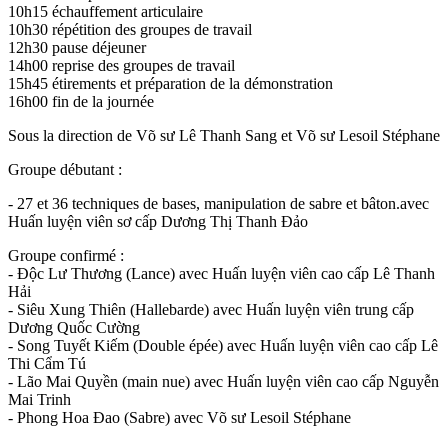
10h15 échauffement articulaire
10h30 répétition des groupes de travail
12h30 pause déjeuner
14h00 reprise des groupes de travail
15h45 étirements et préparation de la démonstration
16h00 fin de la journée
Sous la direction de Võ sư Lê Thanh Sang et Võ sư Lesoil Stéphane
Groupe débutant :
- 27 et 36 techniques de bases, manipulation de sabre et bâton.avec
Huấn luyện viên sơ cấp Dương Thị Thanh Đảo
Groupe confirmé :
- Độc Lư Thương (Lance) avec Huấn luyện viên cao cấp Lê Thanh
Hải
- Siêu Xung Thiên (Hallebarde) avec Huấn luyện viên trung cấp
Dương Quốc Cường
- Song Tuyết Kiếm (Double épée) avec Huấn luyện viên cao cấp Lê
Thi Cẩm Tú
- Lão Mai Quyền (main nue) avec Huấn luyện viên cao cấp Nguyễn
Mai Trinh
- Phong Hoa Đao (Sabre) avec Võ sư Lesoil Stéphane