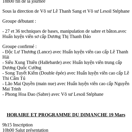
18h00 fin de la journée
Sous la direction de Võ sư Lê Thanh Sang et Võ sư Lesoil Stéphane
Groupe débutant :
- 27 et 36 techniques de bases, manipulation de sabre et bâton.avec
Huấn luyện viên sơ cấp Dương Thị Thanh Đảo
Groupe confirmé :
- Độc Lư Thương (Lance) avec Huấn luyện viên cao cấp Lê Thanh
Hải
- Siêu Xung Thiên (Hallebarde) avec Huấn luyện viên trung cấp
Dương Quốc Cường
- Song Tuyết Kiếm (Double épée) avec Huấn luyện viên cao cấp Lê
Thi Cẩm Tú
- Lão Mai Quyền (main nue) avec Huấn luyện viên cao cấp Nguyễn
Mai Trinh
- Phong Hoa Đao (Sabre) avec Võ sư Lesoil Stéphane
HORAIRE ET PROGRAMME DU DIMANCHE 19 Mars
9h15 Inscription
10h00 Salut présentation