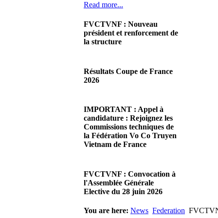
Read more...
FVCTVNF : Nouveau
président et renforcement de
la structure
29/06/2026 02:56
There are no translations
Résultats Coupe de France
available.Chères Présidentes,
2026
chers Présidents,Ce dimanche
28 juin…
08/06/2026 23:17
Read more...
There are no translations
IMPORTANT : Appel à
available.Cliquez sur ce lien
candidature : Rejoignez les
pour accéder aux résultats
Commissions techniques de
Read more...
la Fédération Vo Co Truyen
Vietnam de France
08/06/2026 22:17
There are no translations
FVCTVNF : Convocation à
available.Madame la
l'Assemblée Générale
Présidente, Monsieur le
Elective du 28 juin 2026
Président,Suite à notre…
Read more...
23/05/2026 23:00
You are here:
News
Federation
FVCTVNF