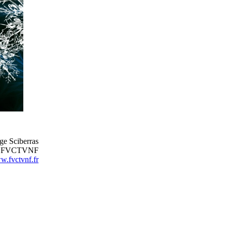
ge Sciberras
nt FVCTVNF
.fvctvnf.fr