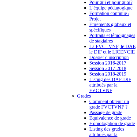
Pour qui et pour quoi?
L’équipe pédagogique
Formation continue /
Projet
Etirements globaux et
spécifiques
Portraits et témoignages
de stagiaires
La FVCTVNF, le DAF,
le DIF et le LICENCIE
Dossier d'inscription
Session 2016-2017
Session 2017-2018
Session 2018-2019
Listing des DAF-DIF
attribués par la
FVCTVNF
Grades
Comment obtenir un
grade FVCTVNF ?
Passage de grade
Equivalence de grade
Homologation de grade
Listing des grades
attribués par la