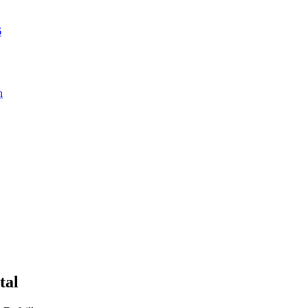
6
n
tal