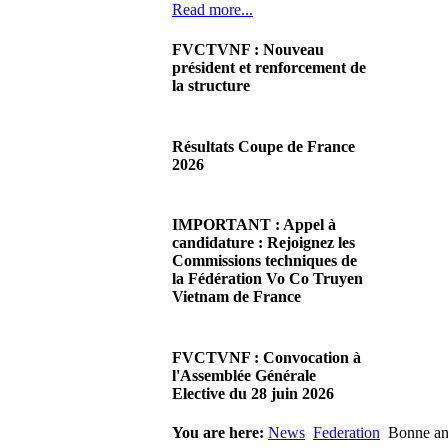
Read more...
FVCTVNF : Nouveau
président et renforcement de
la structure
29/06/2026 02:56
There are no translations
Résultats Coupe de France
available.Chères Présidentes,
2026
chers Présidents,Ce dimanche
28 juin…
08/06/2026 23:17
Read more...
There are no translations
IMPORTANT : Appel à
available.Cliquez sur ce lien
candidature : Rejoignez les
pour accéder aux résultats
Commissions techniques de
Read more...
la Fédération Vo Co Truyen
Vietnam de France
08/06/2026 22:17
There are no translations
FVCTVNF : Convocation à
available.Madame la
l'Assemblée Générale
Présidente, Monsieur le
Elective du 28 juin 2026
Président,Suite à notre…
Read more...
23/05/2026 23:00
You are here:
News
Federation
Bonne an