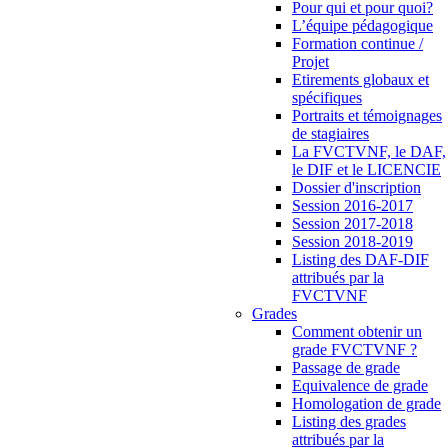
Pour qui et pour quoi?
L’équipe pédagogique
Formation continue /
Projet
Etirements globaux et
spécifiques
Portraits et témoignages
de stagiaires
La FVCTVNF, le DAF,
le DIF et le LICENCIE
Dossier d'inscription
Session 2016-2017
Session 2017-2018
Session 2018-2019
Listing des DAF-DIF
attribués par la
FVCTVNF
Grades
Comment obtenir un
grade FVCTVNF ?
Passage de grade
Equivalence de grade
Homologation de grade
Listing des grades
attribués par la