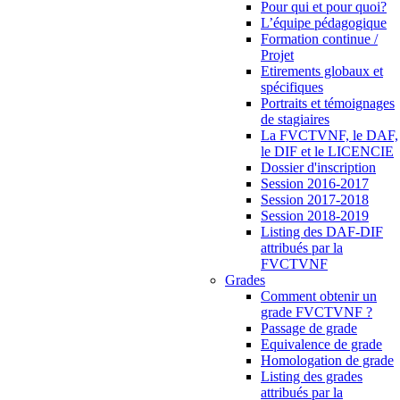
Pour qui et pour quoi?
L’équipe pédagogique
Formation continue /
Projet
Etirements globaux et
spécifiques
Portraits et témoignages
de stagiaires
La FVCTVNF, le DAF,
le DIF et le LICENCIE
Dossier d'inscription
Session 2016-2017
Session 2017-2018
Session 2018-2019
Listing des DAF-DIF
attribués par la
FVCTVNF
Grades
Comment obtenir un
grade FVCTVNF ?
Passage de grade
Equivalence de grade
Homologation de grade
Listing des grades
attribués par la