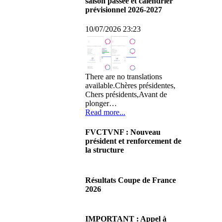
saison passée et calendrier
prévisionnel 2026-2027
10/07/2026 23:23
There are no translations
available.Chères présidentes,
Chers présidents,Avant de
plonger…
Read more...
FVCTVNF : Nouveau
président et renforcement de
la structure
29/06/2026 02:56
There are no translations
Résultats Coupe de France
available.Chères Présidentes,
2026
chers Présidents,Ce dimanche
28 juin…
08/06/2026 23:17
Read more...
There are no translations
IMPORTANT : Appel à