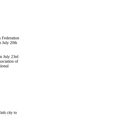
 Federation
m July 20th
on July 23rd
sociation of
tional
inh city to