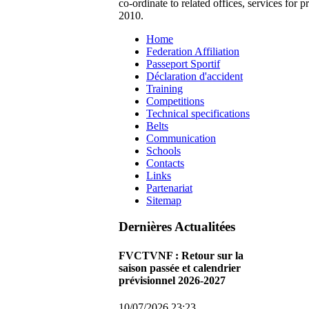
co-ordinate to related offices, services for
2010.
Home
Federation Affiliation
Passeport Sportif
Déclaration d'accident
Training
Competitions
Technical specifications
Belts
Communication
Schools
Contacts
Links
Partenariat
Sitemap
Dernières Actualitées
FVCTVNF : Retour sur la
saison passée et calendrier
prévisionnel 2026-2027
10/07/2026 23:23