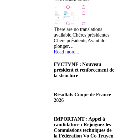
There are no translations
available.Chères présidentes,
Chers présidents,Avant de
plonger…
Read more...
FVCTVNF : Nouveau
président et renforcement de
la structure
29/06/2026 02:56
There are no translations
Résultats Coupe de France
available.Chères Présidentes,
2026
chers Présidents,Ce dimanche
28 juin…
08/06/2026 23:17
Read more...
There are no translations
IMPORTANT : Appel à
available.Cliquez sur ce lien
candidature : Rejoignez les
pour accéder aux résultats
Commissions techniques de
Read more...
la Fédération Vo Co Truyen