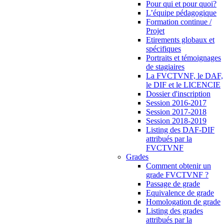
Pour qui et pour quoi?
L’équipe pédagogique
Formation continue /
Projet
Etirements globaux et
spécifiques
Portraits et témoignages
de stagiaires
La FVCTVNF, le DAF,
le DIF et le LICENCIE
Dossier d'inscription
Session 2016-2017
Session 2017-2018
Session 2018-2019
Listing des DAF-DIF
attribués par la
FVCTVNF
Grades
Comment obtenir un
grade FVCTVNF ?
Passage de grade
Equivalence de grade
Homologation de grade
Listing des grades
attribués par la